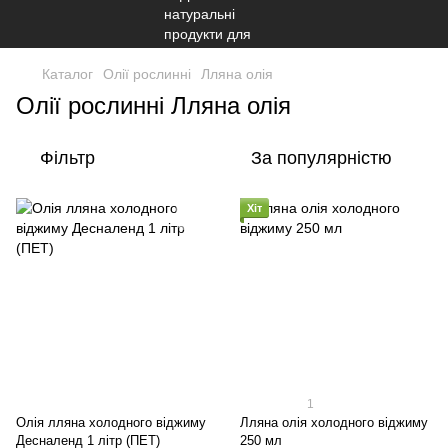
Каталог
Олії рослинні
Лляна олія
Олії рослинні Лляна олія
Фільтр
За популярністю
Хіт
1
Олія лляна холодного віджиму
Лляна олія холодного віджиму
Десналенд 1 літр (ПЕТ)
250 мл