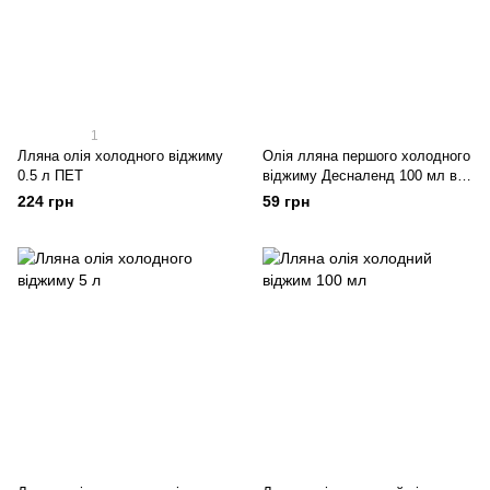
1
Лляна олія холодного віджиму
Олія лляна першого холодного
0.5 л ПЕТ
віджиму Десналенд 100 мл в
пластиковій тарі
224 грн
59 грн