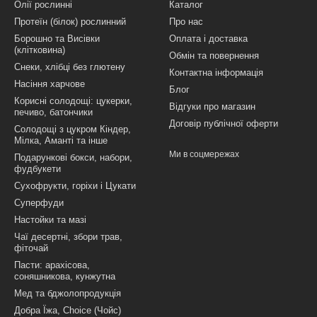
Олії рослинні
Каталог
Протеїн (білок) рослинний
Про нас
Борошно та Висівки
Оплата і доставка
(клітковина)
Обмін та повернення
Снеки, хлібці без глютену
Контактна інформація
Насіння харчове
Блог
Корисні солодощі: цукерки,
Відгуки про магазин
печиво, батончики
Договір публічної оферти
Солодощі з цукром Кіндер,
Мілка, Аманті та інше
Ми в соцмережах
Подарункові бокси, набори,
фудбукети
Сухофрукти, горіхи і Цукати
Суперфуди
Настойки та мазі
Чаї десертні, збори трав,
фіточай
Пасти: арахісова,
соняшникова, кунжутна
Мед та бджолопродукція
Добра Їжа, Choice (Чойс)