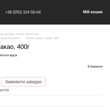
Мій кошик
+38 (050) 324-50-04
щі: цукерки, печиво, батончики
ончики No brand
Тахінна халва з какао, 400г
акао, 400г
исати відгук
В бажання
Замовити швидко
антія