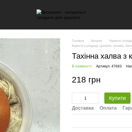
Головна
Каталог
Корисні солодо
Корисні солодощі: цукерки, печиво, бат
Тахінна халва з к
В наявності
Артикул: 47683
Нап
218 грн
Купити
Доставка
Оплата
Гар