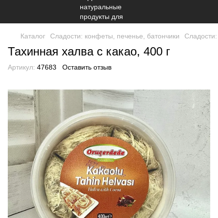
Каталог
Сладости: конфеты, печенье, батончики
Сладости:
Тахинная халва с какао, 400 г
Артикул:
47683
Оставить отзыв