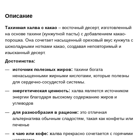
Описание
Тахинная халва с какао
– восточный десерт, изготовленный
на основе тахини (кунжутной пасты) с добавлением какао-
порошка. Она сочетает насыщенный ореховый вкус кунжута с
шоколадными нотками какао, создавая неповторимый и
изысканный десерт.
Достоинства:
источник полезных жиров:
тахини богата
ненасыщенными жирными кислотами, которые полезны
для сердечно-сосудистой системы.
энергетическая ценность:
халва является источником
энергии благодаря высокому содержанию жиров и
углеводов
для разнообразия в рационе:
это отличная
альтернатива обычным сладостям, такая как конфеты или
печенье
к чаю или кофе: х
алва прекрасно сочетается с горячими
напитками.