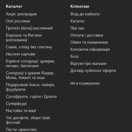
Каталог
Клієнтам
Акція, розпродаж
Вхід до кабінету
Олії рослинні
Каталог
Протеїн (білок) рослинний
Про нас
Борошно та Висівки
Оплата і доставка
(клітковина)
Обмін та повернення
Снеки, хлібці без глютену
Контактна інформація
Насіння харчове
Блог
Корисні солодощі: цукерки,
Відгуки про магазин
печиво, батончики
Договір публічної оферти
Солодощі з цукром Кіндер,
Мілка, Аманті та інше
Ми в соцмережах
Подарункові бокси, набори,
фудбукети
Сухофрукти, горіхи і Цукати
Суперфуди
Настойки та мазі
Чаї десертні, збори трав,
фіточай
Пасти: арахісова,