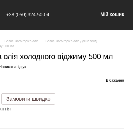
Мій кошик
+38 (050) 324-50-04
Волоського горіха олія
Волоського горіха олія Десналенд
му 500 мл
а олія холодного віджиму 500 мл
Написати відгук
В бажання
Замовити швидко
антія