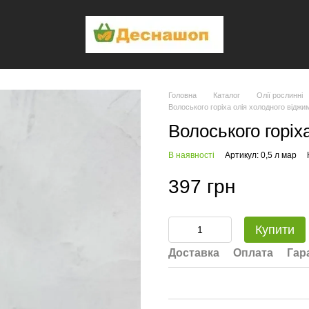
Головна
Каталог
Олії рослинні
Волоського горіха олія холодного віджи
Волоського горіх
В наявності
Артикул: 0,5 л мар
397 грн
Купити
Доставка
Оплата
Гар