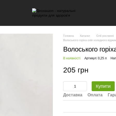
Головна
Каталог
Олії рослинні
Волоського горіха олія холодного віджи
Волоського горіх
В наявності
Артикул: 0,25 л
Нап
205 грн
Купити
Доставка
Оплата
Гар