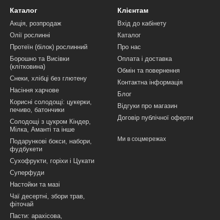
Каталог
Клієнтам
Акція, розпродаж
Вхід до кабінету
Олії рослинні
Каталог
Протеїн (білок) рослинний
Про нас
Борошно та Висівки
Оплата і доставка
(клітковина)
Обмін та повернення
Снеки, хлібці без глютену
Контактна інформація
Насіння харчове
Блог
Корисні солодощі: цукерки,
Відгуки про магазин
печиво, батончики
Договір публічної оферти
Солодощі з цукром Кіндер,
Мілка, Аманті та інше
Ми в соцмережах
Подарункові бокси, набори,
фудбукети
Сухофрукти, горіхи і Цукати
Суперфуди
Настойки та мазі
Чаї десертні, збори трав,
фіточай
Пасти: арахісова,