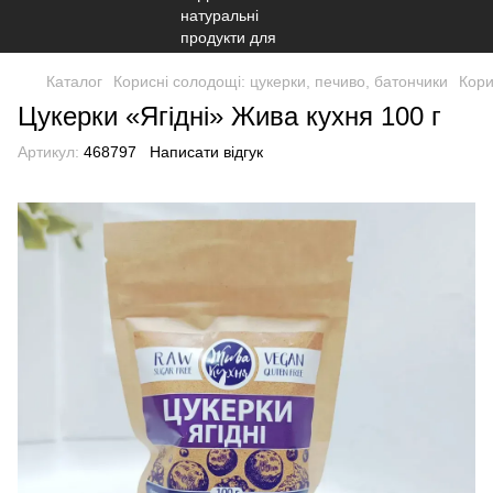
Каталог
Корисні солодощі: цукерки, печиво, батончики
Кори
Цукерки «Ягідні» Жива кухня 100 г
Артикул:
468797
Написати відгук