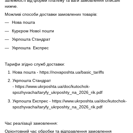
залежності від форми платежу та ваги замовлення описані
нижче.
Можливі способи доставки замовлених товарів:
Нова пошта
Курєром Нової пошти
Укрпошта Стандрат
Укрпошта Експрес
Тарифи згідно служб доставки:
Нова пошта -
https://novaposhta.ua/basic_tariffs
Укрпошта Стандрат
-
https://www.ukrposhta.ua/doc/kutochok-
spozhyvacha/taryfy_ukrposhty_na_2026_rik.pdf
Укрпошта Експрес -
https://www.ukrposhta.ua/doc/kutochok-
spozhyvacha/taryfy_ukrposhty_na_2026_rik.pdf
Час реалізації замовлення:
Орієнтовний час обробки та відправлення замовлення