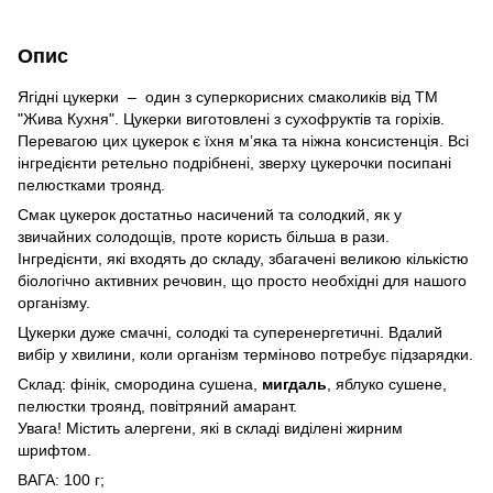
Опис
Ягідні цукерки – один з суперкорисних смаколиків від ТМ
"Жива Кухня". Цукерки виготовлені з сухофруктів та горіхів.
Перевагою цих цукерок є їхня м’яка та ніжна консистенція. Всі
інгредієнти ретельно подрібнені, зверху цукерочки посипані
пелюстками троянд.
Смак цукерок достатньо насичений та солодкий, як у
звичайних солодощів, проте користь більша в рази.
Інгредієнти, які входять до складу, збагачені великою кількістю
біологічно активних речовин, що просто необхідні для нашого
організму.
Цукерки дуже смачні, солодкі та суперенергетичні. Вдалий
вибір у хвилини, коли організм терміново потребує підзарядки.
Склад: фінік, смородина сушена,
мигдаль
, яблуко сушене,
пелюстки троянд, повітряний амарант.
Увага! Містить алергени, які в складі виділені жирним
шрифтом.
ВАГА: 100 г;