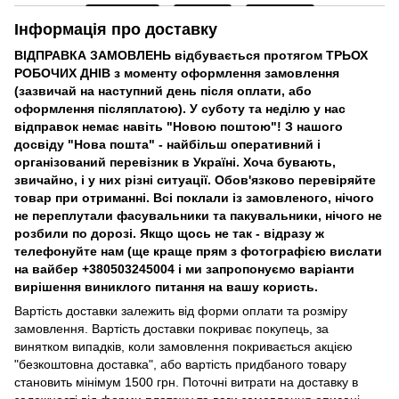
Інформація про доставку
ВІДПРАВКА ЗАМОВЛЕНЬ відбувається протягом ТРЬОХ
РОБОЧИХ ДНІВ з моменту оформлення замовлення
(зазвичай на наступний день після оплати, або
оформлення післяплатою). У суботу та неділю у нас
відправок немає навіть "Новою поштою"! З нашого
досвіду "Нова пошта" - найбільш оперативний і
організований перевізник в Україні. Хоча бувають,
звичайно, і у них різні ситуації. Обов'язково перевіряйте
товар при отриманні. Всі поклали із замовленого, нічого
не переплутали фасувальники та пакувальники, нічого не
розбили по дорозі. Якщо щось не так - відразу ж
телефонуйте нам (ще краще прям з фотографією вислати
на вайбер +380503245004 і ми запропонуємо варіанти
вирішення виниклого питання на вашу користь.
Вартість доставки залежить від форми оплати та розміру
замовлення. Вартість доставки покриває покупець, за
винятком випадків, коли замовлення покривається акцією
"безкоштовна доставка", або вартість придбаного товару
становить мінімум 1500 грн. Поточні витрати на доставку в