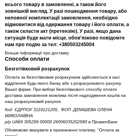
всього товару в замовленні, а також його
зовнішній вигляд. У разі пошкодження товару, або
неповної комплектації замовлення, необхідно
відмовитися від одержання товару і його оплати, а
також скласти акт (претензію). У разі, якщо дана
ситуація буде мати місце, обов'язково повідомте
нам про подію за тел: +380503245004
Більше інформації про доставку
Способи оплати
Безготівковий розрахунок
Оплата за безготівковим розрахунком здійснюється в касі
відділення будь-якого банку або з розрахункового рахунку
Вашої фірми. При виборі безготівкового способу оплати
доставка замовлення можлива після надходження коштів на
наш розрахунковий рахунок.
Код ЄДРПОУ 3119121205, ФОП ДЕМІШЕВА ОЛЕНА
МИКОЛАЇВНА
р/р UA69 305299 00000 26006035202580
в ПриватБанк
Обовязково вказувати в призначенні платежу: “Оплата за
товар”