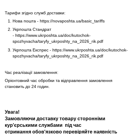
Тарифи згідно служб доставки:
Нова пошта -
https://novaposhta.ua/basic_tariffs
Укрпошта Стандрат
-
https://www.ukrposhta.ua/doc/kutochok-
spozhyvacha/taryfy_ukrposhty_na_2026_rik.pdf
Укрпошта Експрес -
https://www.ukrposhta.ua/doc/kutochok-
spozhyvacha/taryfy_ukrposhty_na_2026_rik.pdf
Час реалізації замовлення:
Орієнтовний час обробки та відправлення замовлення
становить до 24 годин.
Увага!
Замовляючи доставку товару сторонніми
кур'єрськими службами під час
отримання обов'язково перевіряйте наявність