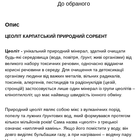
До обраного
Опис
ЦЕОЛІТ КАРПАТСЬКИЙ ПРИРОДНИЙ СОРБЕНТ
Цеоліт -
унікальний природний мінерал, здатний очищати
будь-які середовища (вода, повітря, ґрунт, живі організми) від
великого набору токсичних речовин, одночасно віддаючи
корисні речовини в середу. Для очищення та детоксикації
організму людини від важких металів, вільних радикалів,
токсинів, алергенів, пестицидів та радіонуклідів (цезій,
стронцій) застосовується лише один мінерал із групи цеолітів –
кліноптилоліт, що має найвищу швидкість іонного обміну.
Природний цеоліт являє собою мікс з вулканічних порід,
попелу та лужних ґрунтових вод, який формувався протягом
кількох мільйонів років! Сама назва «цеоліт» з грецької
означає «киплячий камінь». Якщо його помістити у воду, він
довго виділяє бульбашки газу, а при нагріванні – водяну пару.