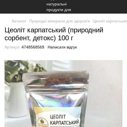
Каталог
Природні мінерали для здоров'я
Цеоліт карпатськи
Цеоліт карпатський (природний
сорбент, детокс) 100 г
Артикул:
4748568569
Написати відгук