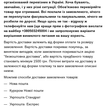
організований перевізник в Україні. Хоча бувають,
звичайно, і у них різні ситуації. Обов'язково перевіряйте
товар при отриманні. Всі поклали із замовленого, нічого
не переплутали фасувальники та пакувальники, нічого не
розбили по дорозі. Якщо щось не так - відразу ж
телефонуйте нам (ще краще прям з фотографією вислати
на вайбер +380503245004 і ми запропонуємо варіанти
вирішення виниклого питання на вашу користь.
Вартість доставки залежить від форми оплати та розміру
замовлення. Вартість доставки покриває покупець, за
винятком випадків, коли замовлення покривається акцією
"безкоштовна доставка", або вартість придбаного товару
становить мінімум 1500 грн. Поточні витрати на доставку в
залежності від форми платежу та ваги замовлення описані
нижче.
Можливі способи доставки замовлених товарів:
Нова пошта
Курєром Нової пошти
Укрпошта Стандрат
Укрпошта Експрес