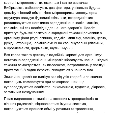
корисні мікроелементи, яких нам і так не вистачає.
Вибірковість забезпечують два фактори: унікальна будова
цеоліту + іонний обмін. Його мікропориста молекулярна
структура нагадує бджолині стільники, всередині яких
розташовуються негативно заряджені іони калію, магнію,
кремнію, які так необхідні для нашого здоров'я. Цеоліт
притягує будь-які позитивно заряджені токсичні речовини з
організму (іони ртуті, свинцю, кадмію, миш'яку, амонію, цезію,
рубідії, стронцію), обмінюючи їх на свої лікувальні (вітаміни,
мікроелементи, ферменти, інулін, імунні).
Вся краса такого детоксу в подвійній користі для організму:
негативно-заряджені іони мінералів збагачують нас, а шкідливі
токсини всмоктуються, як пилососом, потрапляють у пастку і
протягом 6-8 годин безвісти виводяться з нашого тіла.
Звичайно, цеоліт не вилікує вас від усіх хвороб, але значно
покращить самопочуття при захворюваннях, що
супроводжуються слабкістю, лихоманкою, нудотою, діареєю,
загальним нездужанням.
Після видалення токсинів, патогенних мікроорганізмів та
вільних радикалів, відновлюється імунна система,
покращуються процеси обміну речовин та травлення,