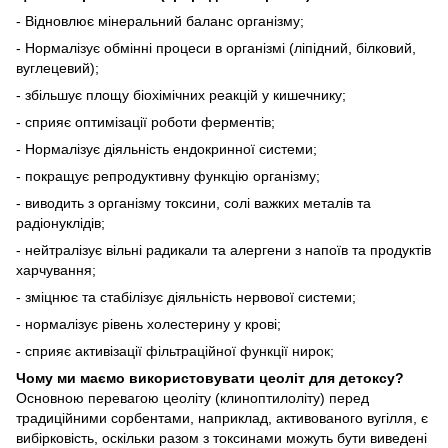
- Відновлює мінеральний баланс організму;
- Нормалізує обмінні процеси в організмі (ліпідний, білковий,
вуглецевий);
- збільшує площу біохімічних реакцій у кишечнику;
- сприяє оптимізації роботи ферментів;
- Нормалізує діяльність ендокринної системи;
- покращує репродуктивну функцію організму;
- виводить з організму токсини, солі важких металів та
радіонуклідів;
- нейтралізує вільні радикали та алергени з напоїв та продуктів
харчування;
- зміцнює та стабілізує діяльність нервової системи;
- нормалізує рівень холестерину у крові;
- сприяє активізації фільтраційної функції нирок;
Чому ми маємо використовувати цеоліт для детоксу?
Основною перевагою цеоліту (клиноптилоліту) перед
традиційними сорбентами, наприклад, активованого вугілля, є
вибірковість, оскільки разом з токсинами можуть бути виведені