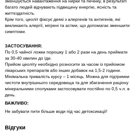
зменшується навантаження на нирки та печінку, в результаті
багато людей відчувають підвищену енергію, ясність та
життєздатність.
Крім того, цеоліт фіксує деякі з алергенів та антигенів, які
викликають алергії, мігрені та астми, що допомагає зменшити
симптоми.
ЗАСТОСУВАННЯ:
По 0,5 чайної ложки порошку 1 або 2 рази на день приймати
за 30-40 хвилин до їди.
Прийом цеоліту необхідно розносити за часом із прийомом
лікарських препаратів або інших добавок на 1,5-2 години.
Мінімальна тривалість курсу – 1 місяць. Можна для підтримки
чистоти внутрішнього середовища та для збагачення раціону
мінеральними сполуками застосовувати постійно по 0,5 ч.л. в
день.
ВАЖЛИВО:
Не забувати пити більше води під час детоксикації!
Відгуки