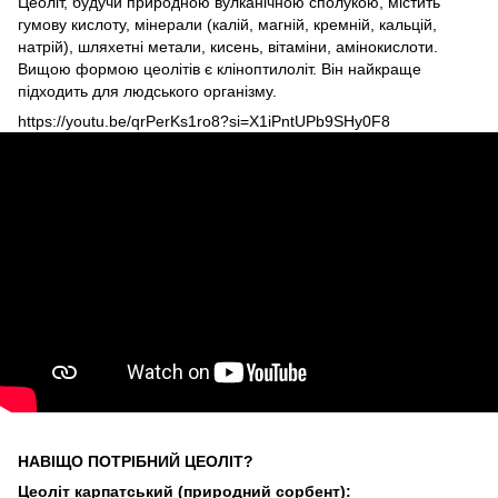
Цеоліт, будучи природною вулканічною сполукою, містить
гумову кислоту, мінерали (калій, магній, кремній, кальцій,
натрій), шляхетні метали, кисень, вітаміни, амінокислоти.
Вищою формою цеолітів є кліноптилоліт. Він найкраще
підходить для людського організму.
https://youtu.be/qrPerKs1ro8?si=X1iPntUPb9SHy0F8
НАВІЩО ПОТРІБНИЙ ЦЕОЛІТ?
Цеоліт карпатський (природний сорбент):