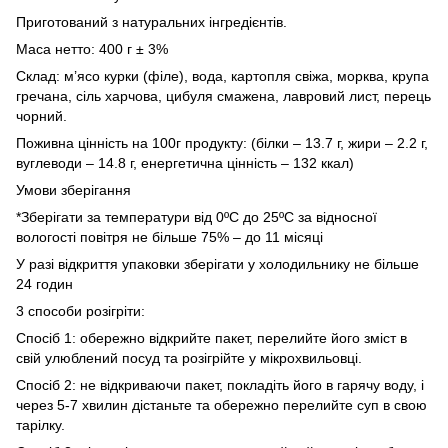
Приготований з натуральних інгредієнтів.
Маса нетто: 400 г ± 3%
Склад: м’ясо курки (філе), вода, картопля свіжа, морква, крупа
гречана, сіль харчова, цибуля смажена, лавровий лист, перець
чорний.
Поживна цінність на 100г продукту: (білки – 13.7 г, жири – 2.2 г,
вуглеводи – 14.8 г, енергетична цінність – 132 ккал)
Умови зберігання
*Зберігати за температури від 0ºС до 25ºС за відносної
вологості повітря не більше 75% – до 11 місяці
У разі відкриття упаковки зберігати у холодильнику не більше
24 годин
3 способи розігріти:
Спосіб 1: обережно відкрийте пакет, перелийте його зміст в
свій улюблений посуд та розігрійте у мікрохвильовці.
Спосіб 2: не відкриваючи пакет, покладіть його в гарячу воду, і
через 5-7 хвилин дістаньте та обережно перелийте суп в свою
тарілку.