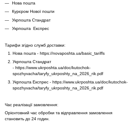
Нова пошта
Курєром Нової пошти
Укрпошта Стандрат
Укрпошта Експрес
Тарифи згідно служб доставки:
Нова пошта -
https://novaposhta.ua/basic_tariffs
Укрпошта Стандрат
-
https://www.ukrposhta.ua/doc/kutochok-
spozhyvacha/taryfy_ukrposhty_na_2026_rik.pdf
Укрпошта Експрес -
https://www.ukrposhta.ua/doc/kutochok-
spozhyvacha/taryfy_ukrposhty_na_2026_rik.pdf
Час реалізації замовлення:
Орієнтовний час обробки та відправлення замовлення
становить до 24 годин.