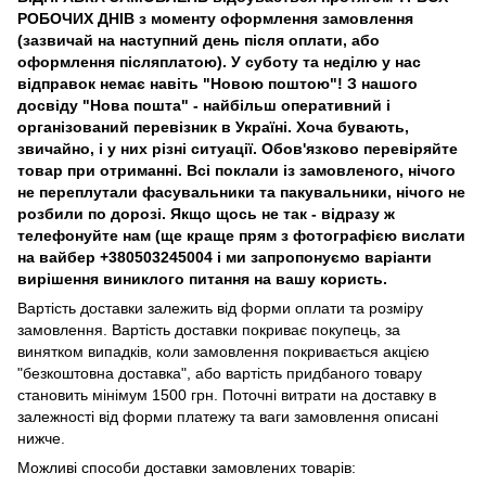
РОБОЧИХ ДНІВ з моменту оформлення замовлення
(зазвичай на наступний день після оплати, або
оформлення післяплатою). У суботу та неділю у нас
відправок немає навіть "Новою поштою"! З нашого
досвіду "Нова пошта" - найбільш оперативний і
організований перевізник в Україні. Хоча бувають,
звичайно, і у них різні ситуації. Обов'язково перевіряйте
товар при отриманні. Всі поклали із замовленого, нічого
не переплутали фасувальники та пакувальники, нічого не
розбили по дорозі. Якщо щось не так - відразу ж
телефонуйте нам (ще краще прям з фотографією вислати
на вайбер +380503245004 і ми запропонуємо варіанти
вирішення виниклого питання на вашу користь.
Вартість доставки залежить від форми оплати та розміру
замовлення. Вартість доставки покриває покупець, за
винятком випадків, коли замовлення покривається акцією
"безкоштовна доставка", або вартість придбаного товару
становить мінімум 1500 грн. Поточні витрати на доставку в
залежності від форми платежу та ваги замовлення описані
нижче.
Можливі способи доставки замовлених товарів: