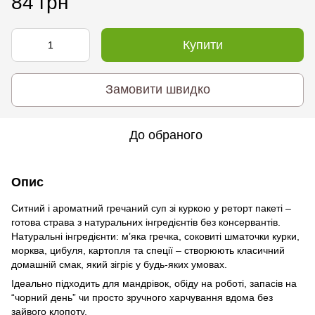
84 грн
Купити
Замовити швидко
До обраного
Опис
Ситний і ароматний гречаний суп зі куркою у реторт пакеті –
готова страва з натуральних інгредієнтів без консервантів.
Натуральні інгредієнти: м’яка гречка, соковиті шматочки курки,
морква, цибуля, картопля та спеції – створюють класичний
домашній смак, який зігріє у будь-яких умовах.
Ідеально підходить для мандрівок, обіду на роботі, запасів на
“чорний день” чи просто зручного харчування вдома без
зайвого клопоту.