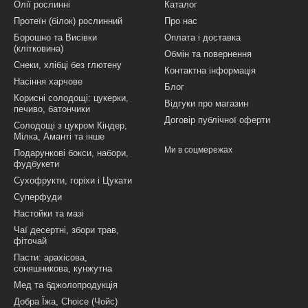
Олії рослинні
Каталог
Протеїн (білок) рослинний
Про нас
Борошно та Висівки
Оплата і доставка
(клітковина)
Обмін та повернення
Снеки, хлібці без глютену
Контактна інформація
Насіння харчове
Блог
Корисні солодощі: цукерки,
Відгуки про магазин
печиво, батончики
Договір публічної оферти
Солодощі з цукром Кіндер,
Мілка, Аманті та інше
Ми в соцмережах
Подарункові бокси, набори,
фудбукети
Сухофрукти, горіхи і Цукати
Суперфуди
Настойки та мазі
Чаї десертні, збори трав,
фіточай
Пасти: арахісова,
соняшникова, кунжутна
Мед та бджолопродукція
Добра Їжа, Choice (Чойс)