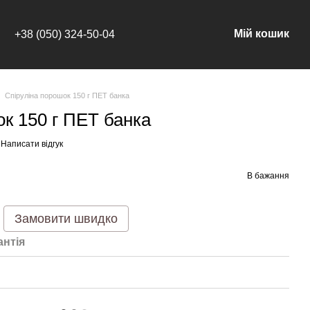
Мій кошик
+38 (050) 324-50-04
Спіруліна порошок 150 г ПЕТ банка
ок 150 г ПЕТ банка
Написати відгук
В бажання
Замовити швидко
антія