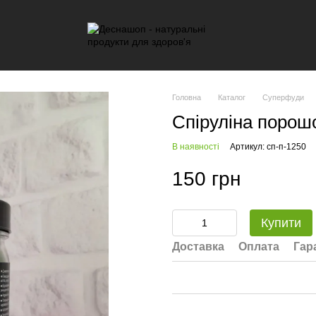
Головна
Каталог
Суперфуди
Спіруліна порош
В наявності
Артикул: сп-п-1250
150 грн
Купити
Доставка
Оплата
Гар