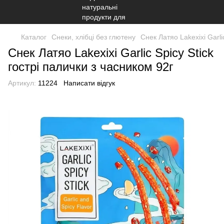
Каталог
Снеки, хлібці без глютену
Снек Латяо Lakexixi Garli
Снек Латяо Lakexixi Garlic Spicy Stick
гострі палички з часником 92г
Артикул:
11224
Написати відгук