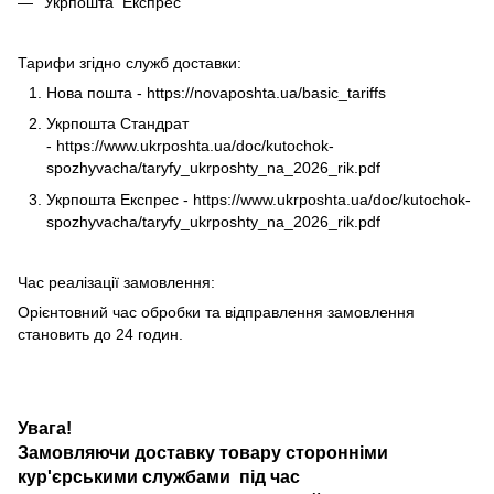
Укрпошта Експрес
Тарифи згідно служб доставки:
Нова пошта -
https://novaposhta.ua/basic_tariffs
Укрпошта Стандрат
-
https://www.ukrposhta.ua/doc/kutochok-
spozhyvacha/taryfy_ukrposhty_na_2026_rik.pdf
Укрпошта Експрес -
https://www.ukrposhta.ua/doc/kutochok-
spozhyvacha/taryfy_ukrposhty_na_2026_rik.pdf
Час реалізації замовлення:
Орієнтовний час обробки та відправлення замовлення
становить до 24 годин.
Увага!
Замовляючи доставку товару сторонніми
кур'єрськими службами під час