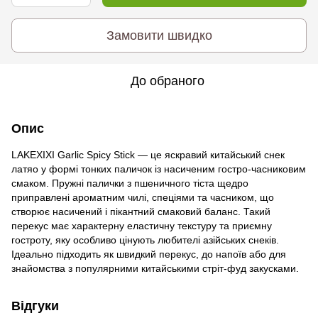
Замовити швидко
До обраного
Опис
LAKEXIXI Garlic Spicy Stick — це яскравий китайський снек
латяо у формі тонких паличок із насиченим гостро-часниковим
смаком. Пружні палички з пшеничного тіста щедро
приправлені ароматним чилі, спеціями та часником, що
створює насичений і пікантний смаковий баланс. Такий
перекус має характерну еластичну текстуру та приємну
гостроту, яку особливо цінують любителі азійських снеків.
Ідеально підходить як швидкий перекус, до напоїв або для
знайомства з популярними китайськими стріт-фуд закусками.
Відгуки