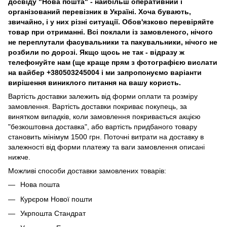
досвіду "Нова пошта" - найбільш оперативний і
організований перевізник в Україні. Хоча бувають,
звичайно, і у них різні ситуації. Обов'язково перевіряйте
товар при отриманні. Всі поклали із замовленого, нічого
не переплутали фасувальники та пакувальники, нічого не
розбили по дорозі. Якщо щось не так - відразу ж
телефонуйте нам (ще краще прям з фотографією вислати
на вайбер +380503245004 і ми запропонуємо варіанти
вирішення виниклого питання на вашу користь.
Вартість доставки залежить від форми оплати та розміру
замовлення. Вартість доставки покриває покупець, за
винятком випадків, коли замовлення покривається акцією
"безкоштовна доставка", або вартість придбаного товару
становить мінімум 1500 грн. Поточні витрати на доставку в
залежності від форми платежу та ваги замовлення описані
нижче.
Можливі способи доставки замовлених товарів:
Нова пошта
Курєром Нової пошти
Укрпошта Стандрат