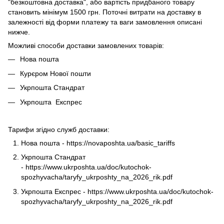
"безкоштовна доставка", або вартість придбаного товару
становить мінімум 1500 грн. Поточні витрати на доставку в
залежності від форми платежу та ваги замовлення описані
нижче.
Можливі способи доставки замовлених товарів:
Нова пошта
Курєром Нової пошти
Укрпошта Стандрат
Укрпошта Експрес
Тарифи згідно служб доставки:
Нова пошта -
https://novaposhta.ua/basic_tariffs
Укрпошта Стандрат
-
https://www.ukrposhta.ua/doc/kutochok-
spozhyvacha/taryfy_ukrposhty_na_2026_rik.pdf
Укрпошта Експрес -
https://www.ukrposhta.ua/doc/kutochok-
spozhyvacha/taryfy_ukrposhty_na_2026_rik.pdf