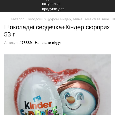
Каталог
Солодощі з цукром Кіндер, Мілка, Аманті та інше
Ш
Шоколадні сердечка+Кіндер сюрприх
53 г
Артикул:
473889
Написати відгук