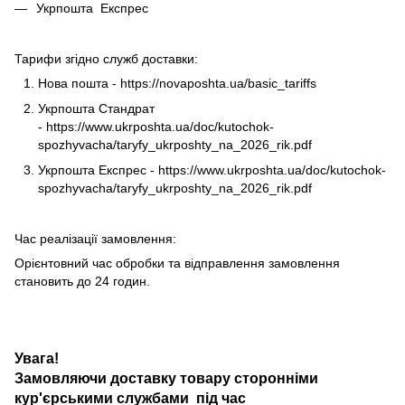
Укрпошта Експрес
Тарифи згідно служб доставки:
Нова пошта -
https://novaposhta.ua/basic_tariffs
Укрпошта Стандрат
-
https://www.ukrposhta.ua/doc/kutochok-
spozhyvacha/taryfy_ukrposhty_na_2026_rik.pdf
Укрпошта Експрес -
https://www.ukrposhta.ua/doc/kutochok-
spozhyvacha/taryfy_ukrposhty_na_2026_rik.pdf
Час реалізації замовлення:
Орієнтовний час обробки та відправлення замовлення
становить до 24 годин.
Увага!
Замовляючи доставку товару сторонніми
кур'єрськими службами під час