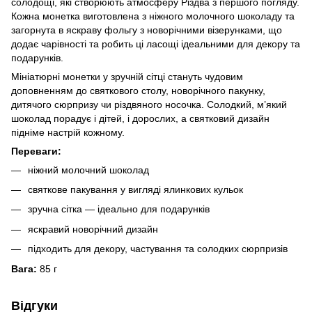
солодощі, які створюють атмосферу Різдва з першого погляду.
Кожна монетка виготовлена з ніжного молочного шоколаду та
загорнута в яскраву фольгу з новорічними візерунками, що
додає чарівності та робить ці ласощі ідеальними для декору та
подарунків.
Мініатюрні монетки у зручній сітці стануть чудовим
доповненням до святкового столу, новорічного пакунку,
дитячого сюрпризу чи різдвяного носочка. Солодкий, м’який
шоколад порадує і дітей, і дорослих, а святковий дизайн
підніме настрій кожному.
Переваги:
ніжний молочний шоколад
святкове пакування у вигляді ялинкових кульок
зручна сітка — ідеально для подарунків
яскравий новорічний дизайн
підходить для декору, частування та солодких сюрпризів
Вага:
85 г
Відгуки