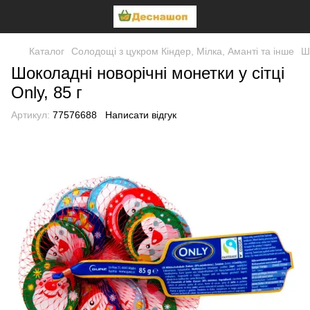
Каталог
Солодощі з цукром Кіндер, Мілка, Аманті та інше
Шо
Шоколадні новорічні монетки у сітці
Only, 85 г
Артикул:
77576688
Написати відгук