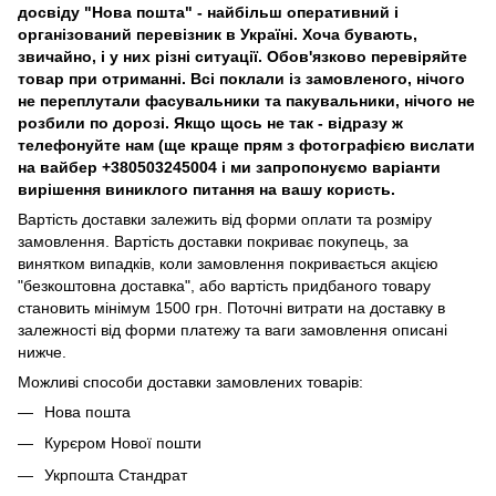
досвіду "Нова пошта" - найбільш оперативний і
організований перевізник в Україні. Хоча бувають,
звичайно, і у них різні ситуації. Обов'язково перевіряйте
товар при отриманні. Всі поклали із замовленого, нічого
не переплутали фасувальники та пакувальники, нічого не
розбили по дорозі. Якщо щось не так - відразу ж
телефонуйте нам (ще краще прям з фотографією вислати
на вайбер +380503245004 і ми запропонуємо варіанти
вирішення виниклого питання на вашу користь.
Вартість доставки залежить від форми оплати та розміру
замовлення. Вартість доставки покриває покупець, за
винятком випадків, коли замовлення покривається акцією
"безкоштовна доставка", або вартість придбаного товару
становить мінімум 1500 грн. Поточні витрати на доставку в
залежності від форми платежу та ваги замовлення описані
нижче.
Можливі способи доставки замовлених товарів:
Нова пошта
Курєром Нової пошти
Укрпошта Стандрат