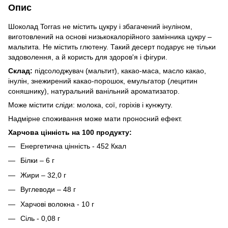
Опис
Шоколад Torras не містить цукру і збагачений інуліном,
виготовлений на основі низькокалорійного замінника цукру –
мальтита. Не містить глютену. Такий десерт подарує не тільки
задоволення, а й користь для здоров'я і фігури.
Склад:
підсолоджувач (мальтит), какао-маса, масло какао,
інулін, знежирений какао-порошок, емульгатор (лецитин
соняшнику), натуральний ванільний ароматизатор.
Може містити сліди: молока, сої, горіхів і кунжуту.
Надмірне споживання може мати проносний ефект.
Харчова цінність на 100 продукту:
Енергетична цінність - 452 Ккал
Білки – 6 г
Жири – 32,0 г
Вуглеводи – 48 г
Харчові волокна - 10 г
Сіль - 0,08 г