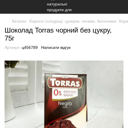
Каталог
Корисні солодощі: цукерки, печиво, батончики
Кори
Шоколад Torras чорний без цукру,
75г
Артикул:
ц456789
Написати відгук