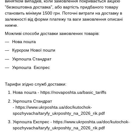
винятком випадків, коли замовлення покривається акцією
"безкоштовна доставка", або вартість придбаного товару
становить мінімум 1500 грн. Поточні витрати на доставку в
залежності від форми платежу та ваги замовлення описані
нижче.
Можливі способи доставки замовлених товарів:
Нова пошта
Курєром Нової пошти
Укрпошта Стандрат
Укрпошта Експрес
Тарифи згідно служб доставки:
Нова пошта -
https://novaposhta.ua/basic_tariffs
Укрпошта Стандрат
-
https://www.ukrposhta.ua/doc/kutochok-
spozhyvacha/taryfy_ukrposhty_na_2026_rik.pdf
Укрпошта Експрес -
https://www.ukrposhta.ua/doc/kutochok-
spozhyvacha/taryfy_ukrposhty_na_2026_rik.pdf