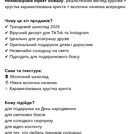
Неймовірний ефект обману:
реалістичний вигляд курочки +
хрустка карамелізована крихта + молочна начинка всередині.
Чому це хіт продажів?
✔ Трендовий шоколад 2026
✔ Вірусний десерт для TikTok та Instagram
✔ Ідеально для розіграшу друзів
✔ Оригінальний подарунок дітям і дорослим
✔ Незвичайні солодощі на свято
✔ Підходить для подарункового боксу
Смак та текстура:
🍫 Молочний шоколад
🥛 Ніжна молочна начинка
✨ Карамелізована хрустка крихта
Кому підійде?
для подарунка на День народження
для святкових боксів
для солодкого сюрпризу
для відео-контенту
для тих, хто любить трендові солодощі