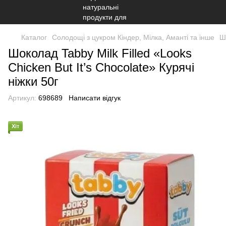
Каталог
Солодощі з цукром Кіндер, Мілка, Аманті та інше
Ш
Шоколад Tabby Milk Filled «Looks
Chicken But It’s Chocolate» Курячі
ніжки 50г
Артикул:
698689
Написати відгук
Хіт