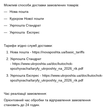
Можливі способи доставки замовлених товарів:
Нова пошта
Курєром Нової пошти
Укрпошта Стандрат
Укрпошта Експрес
Тарифи згідно служб доставки:
Нова пошта -
https://novaposhta.ua/basic_tariffs
Укрпошта Стандрат
-
https://www.ukrposhta.ua/doc/kutochok-
spozhyvacha/taryfy_ukrposhty_na_2026_rik.pdf
Укрпошта Експрес -
https://www.ukrposhta.ua/doc/kutochok-
spozhyvacha/taryfy_ukrposhty_na_2026_rik.pdf
Час реалізації замовлення:
Орієнтовний час обробки та відправлення замовлення
становить до 24 годин.