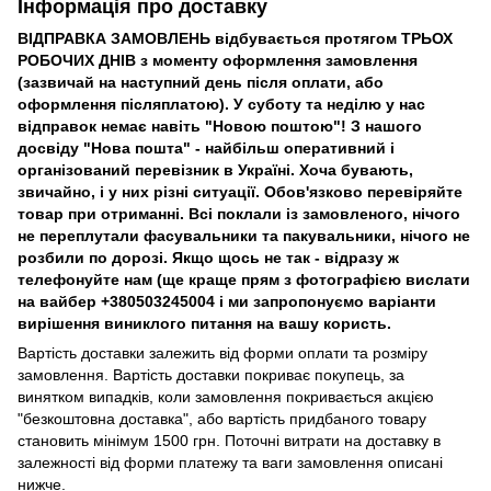
Інформація про доставку
ВІДПРАВКА ЗАМОВЛЕНЬ відбувається протягом ТРЬОХ
РОБОЧИХ ДНІВ з моменту оформлення замовлення
(зазвичай на наступний день після оплати, або
оформлення післяплатою). У суботу та неділю у нас
відправок немає навіть "Новою поштою"! З нашого
досвіду "Нова пошта" - найбільш оперативний і
організований перевізник в Україні. Хоча бувають,
звичайно, і у них різні ситуації. Обов'язково перевіряйте
товар при отриманні. Всі поклали із замовленого, нічого
не переплутали фасувальники та пакувальники, нічого не
розбили по дорозі. Якщо щось не так - відразу ж
телефонуйте нам (ще краще прям з фотографією вислати
на вайбер +380503245004 і ми запропонуємо варіанти
вирішення виниклого питання на вашу користь.
Вартість доставки залежить від форми оплати та розміру
замовлення. Вартість доставки покриває покупець, за
винятком випадків, коли замовлення покривається акцією
"безкоштовна доставка", або вартість придбаного товару
становить мінімум 1500 грн. Поточні витрати на доставку в
залежності від форми платежу та ваги замовлення описані
нижче.