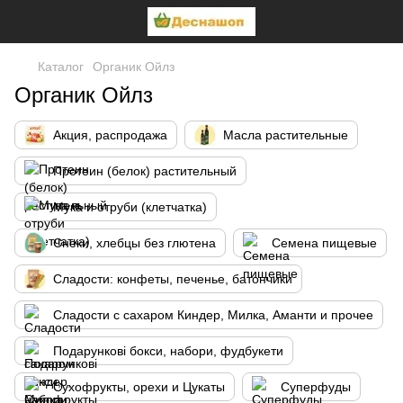
Каталог
Органик Ойлз
Органик Ойлз
Акция, распродажа
Масла растительные
Протеин (белок) растительный
Мука и отруби (клетчатка)
Снеки, хлебцы без глютена
Семена пищевые
Сладости: конфеты, печенье, батончики
Сладости с сахаром Киндер, Милка, Аманти и прочее
Подарункові бокси, набори, фудбукети
Сухофрукты, орехи и Цукаты
Суперфуды