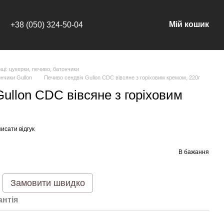
Мій кошик
+38 (050) 324-50-04
щі: цукерки, печиво, батончики
ончики Gullon
Печиво сендвіч Gullon CDC вівсяне з горіховим кремом, 220г
ullon CDC вівсяне з горіховим
исати відгук
В бажання
Замовити швидко
антія