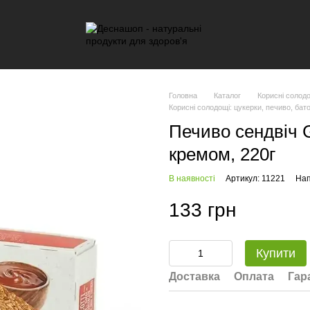
Головна
Каталог
Корисні солодо
Корисні солодощі: цукерки, печиво, бат
Печиво сендвіч G
кремом, 220г
В наявності
Артикул: 11221
Нап
133 грн
Купити
Доставка
Оплата
Гар