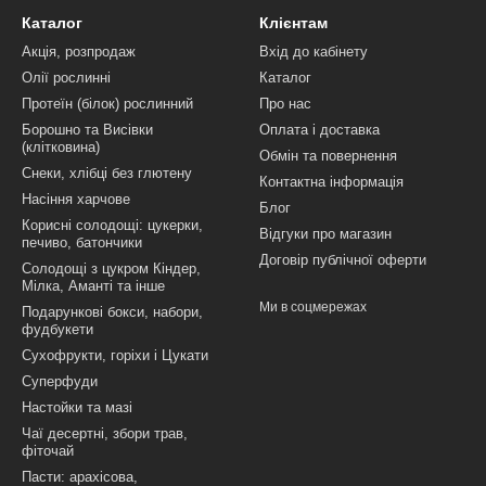
Каталог
Клієнтам
Акція, розпродаж
Вхід до кабінету
Олії рослинні
Каталог
Протеїн (білок) рослинний
Про нас
Борошно та Висівки
Оплата і доставка
(клітковина)
Обмін та повернення
Снеки, хлібці без глютену
Контактна інформація
Насіння харчове
Блог
Корисні солодощі: цукерки,
Відгуки про магазин
печиво, батончики
Договір публічної оферти
Солодощі з цукром Кіндер,
Мілка, Аманті та інше
Ми в соцмережах
Подарункові бокси, набори,
фудбукети
Сухофрукти, горіхи і Цукати
Суперфуди
Настойки та мазі
Чаї десертні, збори трав,
фіточай
Пасти: арахісова,