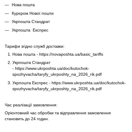
Нова пошта
Курєром Нової пошти
Укрпошта Стандрат
Укрпошта Експрес
Тарифи згідно служб доставки:
Нова пошта -
https://novaposhta.ua/basic_tariffs
Укрпошта Стандрат
-
https://www.ukrposhta.ua/doc/kutochok-
spozhyvacha/taryfy_ukrposhty_na_2026_rik.pdf
Укрпошта Експрес -
https://www.ukrposhta.ua/doc/kutochok-
spozhyvacha/taryfy_ukrposhty_na_2026_rik.pdf
Час реалізації замовлення:
Орієнтовний час обробки та відправлення замовлення
становить до 24 годин.