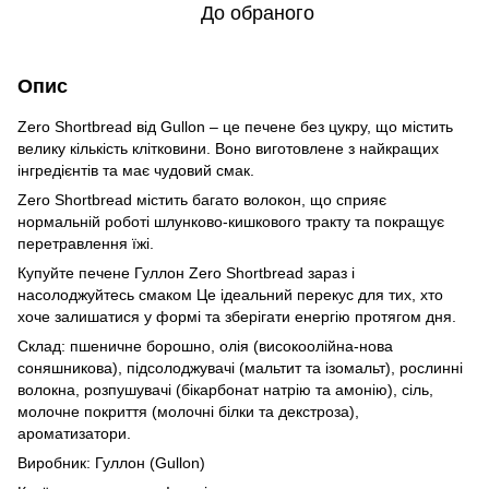
До обраного
Опис
Zero Shortbread від Gullon – це печене без цукру, що містить
велику кількість клітковини. Воно виготовлене з найкращих
інгредієнтів та має чудовий смак.
Zero Shortbread містить багато волокон, що сприяє
нормальній роботі шлунково-кишкового тракту та покращує
перетравлення їжі.
Купуйте печене Гуллон Zero Shortbread зараз і
насолоджуйтесь смаком Це ідеальний перекус для тих, хто
хоче залишатися у формі та зберігати енергію протягом дня.
Склад: пшеничне борошно, олія (високоолійна-нова
соняшникова), підсолоджувачі (мальтит та ізомальт), рослинні
волокна, розпушувачі (бікарбонат натрію та амонію), сіль,
молочне покриття (молочні білки та декстроза),
ароматизатори.
Виробник: Гуллон (Gullon)