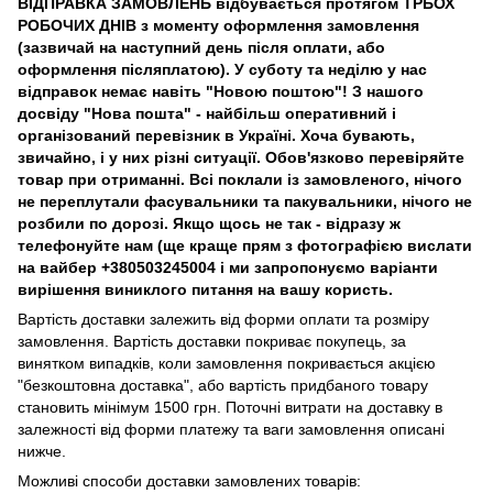
ВІДПРАВКА ЗАМОВЛЕНЬ відбувається протягом ТРЬОХ
РОБОЧИХ ДНІВ з моменту оформлення замовлення
(зазвичай на наступний день після оплати, або
оформлення післяплатою). У суботу та неділю у нас
відправок немає навіть "Новою поштою"! З нашого
досвіду "Нова пошта" - найбільш оперативний і
організований перевізник в Україні. Хоча бувають,
звичайно, і у них різні ситуації. Обов'язково перевіряйте
товар при отриманні. Всі поклали із замовленого, нічого
не переплутали фасувальники та пакувальники, нічого не
розбили по дорозі. Якщо щось не так - відразу ж
телефонуйте нам (ще краще прям з фотографією вислати
на вайбер +380503245004 і ми запропонуємо варіанти
вирішення виниклого питання на вашу користь.
Вартість доставки залежить від форми оплати та розміру
замовлення. Вартість доставки покриває покупець, за
винятком випадків, коли замовлення покривається акцією
"безкоштовна доставка", або вартість придбаного товару
становить мінімум 1500 грн. Поточні витрати на доставку в
залежності від форми платежу та ваги замовлення описані
нижче.
Можливі способи доставки замовлених товарів: