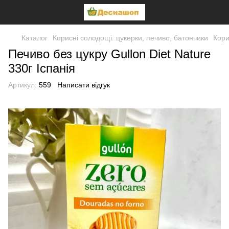
Каталог
Корисні солодощі: цукерки, печиво, батончики
Кори
Печиво без цукру Gullon Diet Nature
330г Іспанія
Артикул:
559
Написати відгук