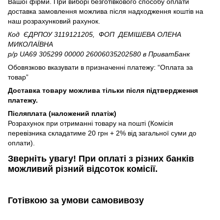
Вашої фірми. При виборі безготівкового способу оплати
доставка замовлення можлива після надходження коштів на
наш розрахунковий рахунок.
Код ЄДРПОУ 3119121205, ФОП ДЕМІШЕВА ОЛЕНА
МИКОЛАЇВНА
р/р UA69 305299 00000 26006035202580
в ПриватБанк
Обовязково вказувати в призначенні платежу: “Оплата за
товар”
Доставка товару можлива тільки після підтвердження
платежу.
Післяплата (наложений платіж)
Розрахунок при отриманні товару на пошті (Комісія
перевізника складатиме 20 грн + 2% від загальної суми до
оплати).
Зверніть увагу!​
При оплаті з різних банків
можливий різний відсоток комісії.
Готівкою
за умови самовивозу