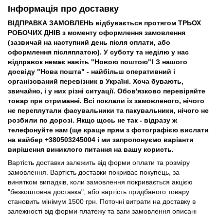
Інформація про доставку
ВІДПРАВКА ЗАМОВЛЕНЬ відбувається протягом ТРЬОХ
РОБОЧИХ ДНІВ з моменту оформлення замовлення
(зазвичай на наступний день після оплати, або
оформлення післяплатою). У суботу та неділю у нас
відправок немає навіть "Новою поштою"! З нашого
досвіду "Нова пошта" - найбільш оперативний і
організований перевізник в Україні. Хоча бувають,
звичайно, і у них різні ситуації. Обов'язково перевіряйте
товар при отриманні. Всі поклали із замовленого, нічого
не переплутали фасувальники та пакувальники, нічого не
розбили по дорозі. Якщо щось не так - відразу ж
телефонуйте нам (ще краще прям з фотографією вислати
на вайбер +380503245004 і ми запропонуємо варіанти
вирішення виниклого питання на вашу користь.
Вартість доставки залежить від форми оплати та розміру
замовлення. Вартість доставки покриває покупець, за
винятком випадків, коли замовлення покривається акцією
"безкоштовна доставка", або вартість придбаного товару
становить мінімум 1500 грн. Поточні витрати на доставку в
залежності від форми платежу та ваги замовлення описані