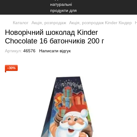
Каталог
Акція, розпродаж
Акція, розпродаж Kinder Кіндер
Н
Новорічний шоколад Kinder
Chocolate 16 батончиків 200 г
Артикул:
46576
Написати відгук
−30%