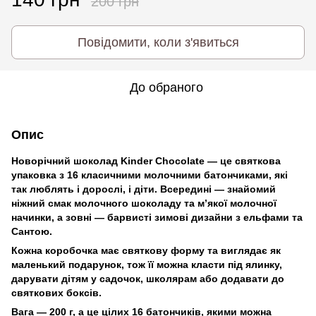
200 грн
Повідомити, коли з'явиться
До обраного
Опис
Новорічний шоколад Kinder Chocolate — це святкова
упаковка з 16 класичними молочними батончиками, які
так люблять і дорослі, і діти. Всередині — знайомий
ніжний смак молочного шоколаду та м’якої молочної
начинки, а зовні — барвисті зимові дизайни з ельфами та
Сантою.
Кожна коробочка має святкову форму та виглядає як
маленький подарунок, тож її можна класти під ялинку,
дарувати дітям у садочок, школярам або додавати до
святкових боксів.
Вага — 200 г, а це цілих 16 батончиків, якими можна