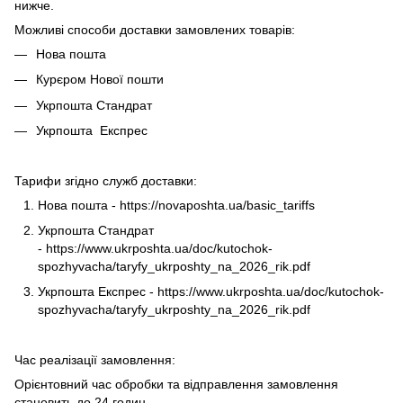
нижче.
Можливі способи доставки замовлених товарів:
Нова пошта
Курєром Нової пошти
Укрпошта Стандрат
Укрпошта Експрес
Тарифи згідно служб доставки:
Нова пошта -
https://novaposhta.ua/basic_tariffs
Укрпошта Стандрат
-
https://www.ukrposhta.ua/doc/kutochok-
spozhyvacha/taryfy_ukrposhty_na_2026_rik.pdf
Укрпошта Експрес -
https://www.ukrposhta.ua/doc/kutochok-
spozhyvacha/taryfy_ukrposhty_na_2026_rik.pdf
Час реалізації замовлення:
Орієнтовний час обробки та відправлення замовлення
становить до 24 годин.