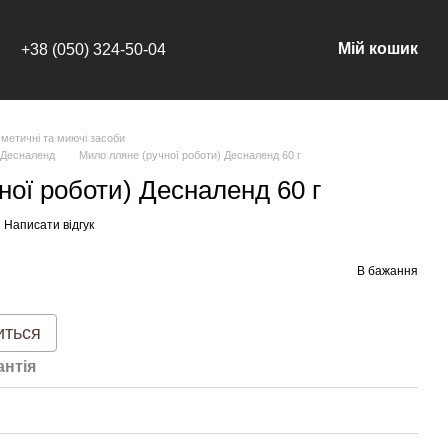
Мій кошик
+38 (050) 324-50-04
сметичні та миючі засоби
 Десналенд
Мило лляне (ручної роботи) Десналенд 60 г
ної роботи) Десналенд 60 г
Написати відгук
В бажання
иться
антія