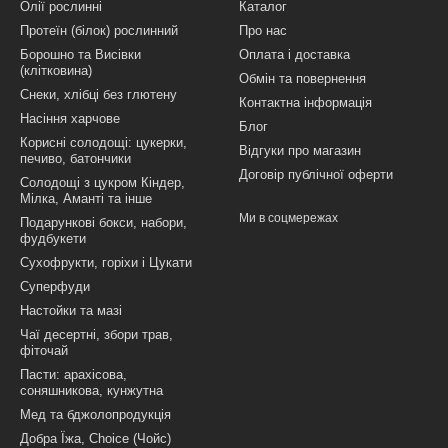
Олії рослинні
Каталог
Протеїн (білок) рослинний
Про нас
Борошно та Висівки
Оплата і доставка
(клітковина)
Обмін та повернення
Снеки, хлібці без глютену
Контактна інформація
Насіння харчове
Блог
Корисні солодощі: цукерки,
Відгуки про магазин
печиво, батончики
Договір публічної оферти
Солодощі з цукром Кіндер,
Мілка, Аманті та інше
Ми в соцмережах
Подарункові бокси, набори,
фудбукети
Сухофрукти, горіхи і Цукати
Суперфуди
Настойки та мазі
Чаї десертні, збори трав,
фіточай
Пасти: арахісова,
соняшникова, кунжутна
Мед та бджолопродукція
Добра Їжа, Choice (Чойс)