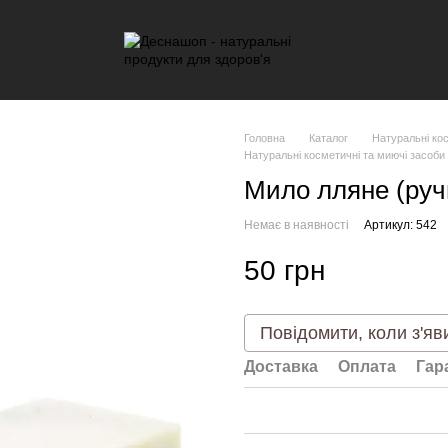
Головна
Каталог
Натуральні ко
Натуральні косметичні та миючі засоби
Мило лляне (руч
Немає в наявності
Артикул: 542
50 грн
Повідомити, коли з'яв
Доставка
Оплата
Гар