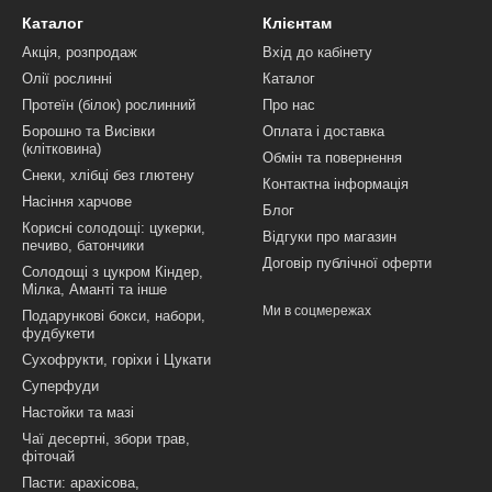
Каталог
Клієнтам
Акція, розпродаж
Вхід до кабінету
Олії рослинні
Каталог
Протеїн (білок) рослинний
Про нас
Борошно та Висівки
Оплата і доставка
(клітковина)
Обмін та повернення
Снеки, хлібці без глютену
Контактна інформація
Насіння харчове
Блог
Корисні солодощі: цукерки,
Відгуки про магазин
печиво, батончики
Договір публічної оферти
Солодощі з цукром Кіндер,
Мілка, Аманті та інше
Ми в соцмережах
Подарункові бокси, набори,
фудбукети
Сухофрукти, горіхи і Цукати
Суперфуди
Настойки та мазі
Чаї десертні, збори трав,
фіточай
Пасти: арахісова,