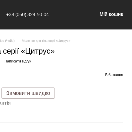
Мій кошик
+38 (050) 324-50-04
ice (Чойс)
Молочко для тіла серії «Цитрус»
 серії «Цитрус»
Написати відгук
В бажання
Замовити швидко
антія