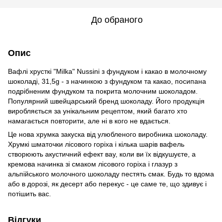
До обраного
Опис
Вафлі хрусткі "Milka" Nussini з фундуком і какао в молочному
шоколаді, 31,5g - з начинкою з фундуком та какао, посипана
подрібненим фундуком та покрита молочним шоколадом.
Популярний швейцарський бренд шоколаду. Його продукція
виробляється за унікальним рецептом, який багато хто
намагається повторити, але ні в кого не вдається.
Це нова хрумка закуска від улюбленого виробника шоколаду.
Хрумкі шматочки лісового горіха і кілька шарів вафель
створюють акустичний ефект вау, коли ви їх відкушуєте, а
кремова начинка зі смаком лісового горіха і глазур з
альпійського молочного шоколаду пестять смак. Будь то вдома
або в дорозі, як десерт або перекус - це саме те, що здивує і
потішить вас.
Відгуки