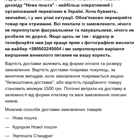
досвіду "Нова пошта" - найбільш оперативний і
організований перевізник в Україні. Хоча бувають,
звичайно, і у них різні ситуації. Обов'язково перевіряйте
товар при отриманні. Всі поклали із замовленого, нічого
не переплутали фасувальники та пакувальники, нічого не
розбили по дорозі. Якщо щось не так - відразу ж
телефонуйте нам (ще краще прям з фотографією вислати
на вайбер +380503245004 і ми запропонуємо варіанти
вирішення виниклого питання на вашу користь.
Вартість доставки залежить від форми оплати та розміру
замовлення. Вартість доставки покриває покупець, за
винятком випадків, коли замовлення покривається акцією
"безкоштовна доставка", або вартість придбаного товару
становить мінімум 1500 грн. Поточні витрати на доставку в
залежності від форми платежу та ваги замовлення описані
нижче.
Можливі способи доставки замовлених товарів:
Нова пошта
Курєром Нової пошти
Укрпошта Стандрат