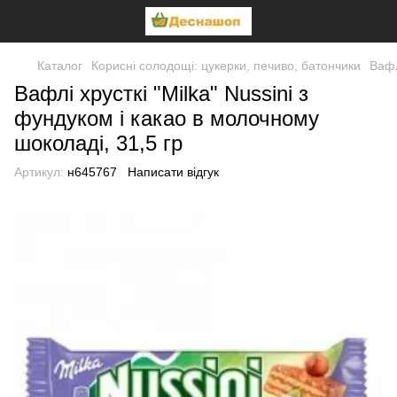
Каталог
Корисні солодощі: цукерки, печиво, батончики
Вафл
Вафлі хрусткі "Milka" Nussini з
фундуком і какао в молочному
шоколаді, 31,5 гр
Артикул:
н645767
Написати відгук