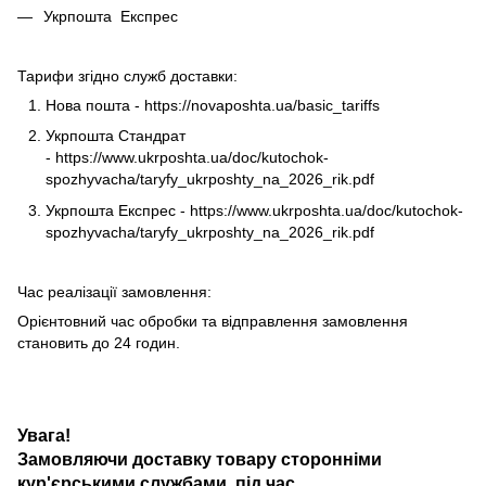
Укрпошта Експрес
Тарифи згідно служб доставки:
Нова пошта -
https://novaposhta.ua/basic_tariffs
Укрпошта Стандрат
-
https://www.ukrposhta.ua/doc/kutochok-
spozhyvacha/taryfy_ukrposhty_na_2026_rik.pdf
Укрпошта Експрес -
https://www.ukrposhta.ua/doc/kutochok-
spozhyvacha/taryfy_ukrposhty_na_2026_rik.pdf
Час реалізації замовлення:
Орієнтовний час обробки та відправлення замовлення
становить до 24 годин.
Увага!
Замовляючи доставку товару сторонніми
кур'єрськими службами під час