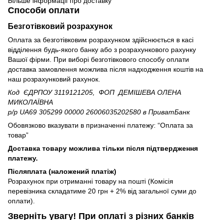
Більше інформації про доставку
Способи оплати
Безготівковий розрахунок
Оплата за безготівковим розрахунком здійснюється в касі
відділення будь-якого банку або з розрахункового рахунку
Вашої фірми. При виборі безготівкового способу оплати
доставка замовлення можлива після надходження коштів на
наш розрахунковий рахунок.
Код ЄДРПОУ 3119121205, ФОП ДЕМІШЕВА ОЛЕНА
МИКОЛАЇВНА
р/р UA69 305299 00000 26006035202580
в ПриватБанк
Обовязково вказувати в призначенні платежу: “Оплата за
товар”
Доставка товару можлива тільки після підтвердження
платежу.
Післяплата (наложений платіж)
Розрахунок при отриманні товару на пошті (Комісія
перевізника складатиме 20 грн + 2% від загальної суми до
оплати).
Зверніть увагу!​
При оплаті з різних банків