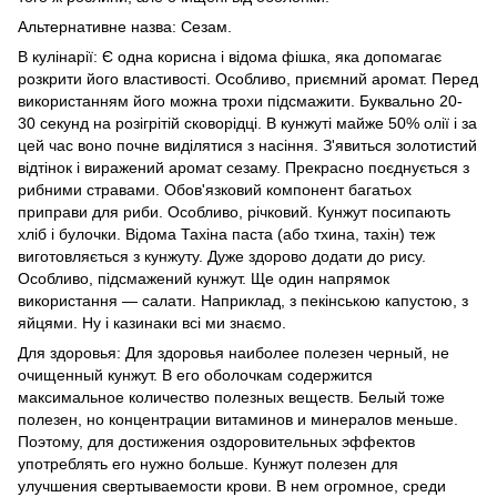
Альтернативне назва: Сезам.
В кулінарії: Є одна корисна і відома фішка, яка допомагає
розкрити його властивості. Особливо, приємний аромат. Перед
використанням його можна трохи підсмажити. Буквально 20-
30 секунд на розігрітій сковорідці. В кунжуті майже 50% олії і за
цей час воно почне виділятися з насіння. З'явиться золотистий
відтінок і виражений аромат сезаму. Прекрасно поєднується з
рибними стравами. Обов'язковий компонент багатьох
приправи для риби. Особливо, річковий. Кунжут посипають
хліб і булочки. Відома Тахіна паста (або тхина, тахін) теж
виготовляється з кунжуту. Дуже здорово додати до рису.
Особливо, підсмажений кунжут. Ще один напрямок
використання ― салати. Наприклад, з пекінською капустою, з
яйцями. Ну і казинаки всі ми знаємо.
Для здоровья: Для здоровья наиболее полезен черный, не
очищенный кунжут. В его оболочкам содержится
максимальное количество полезных веществ. Белый тоже
полезен, но концентрации витаминов и минералов меньше.
Поэтому, для достижения оздоровительных эффектов
употреблять его нужно больше. Кунжут полезен для
улучшения свертываемости крови. В нем огромное, среди