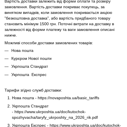
Вартість доставки залежить від форми оплати та розміру
замовлення. Вартість доставки покриває покупець, за
винятком випадків, коли замовлення покривається акцією
"безкоштовна доставка", або вартість придбаного товару
становить мінімум 1500 грн. Поточні витрати на доставку в
залежності від форми платежу та ваги замовлення описані
нижче.
Можливі способи доставки замовлених товарів:
Нова пошта
Курєром Нової пошти
Укрпошта Стандрат
Укрпошта Експрес
Тарифи згідно служб доставки:
Нова пошта -
https://novaposhta.ua/basic_tariffs
Укрпошта Стандрат
-
https://www.ukrposhta.ua/doc/kutochok-
spozhyvacha/taryfy_ukrposhty_na_2026_rik.pdf
Укрпошта Експрес -
https://www.ukrposhta.ua/doc/kutochok-