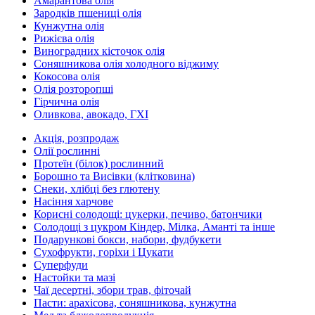
Амарантова олія
Зародків пшениці олія
Кунжутна олія
Рижієва олія
Виноградних кісточок олія
Соняшникова олія холодного віджиму
Кокосова олія
Олія розторопші
Гірчична олія
Оливкова, авокадо, ГХІ
Акція, розпродаж
Олії рослинні
Протеїн (білок) рослинний
Борошно та Висівки (клітковина)
Снеки, хлібці без глютену
Насіння харчове
Корисні солодощі: цукерки, печиво, батончики
Солодощі з цукром Кіндер, Мілка, Аманті та інше
Подарункові бокси, набори, фудбукети
Сухофрукти, горіхи і Цукати
Суперфуди
Настойки та мазі
Чаї десертні, збори трав, фіточай
Пасти: арахісова, соняшникова, кунжутна