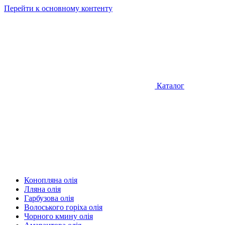
Перейти к основному контенту
Каталог
Конопляна олія
Лляна олія
Гарбузова олія
Волоського горіха олія
Чорного кмину олія