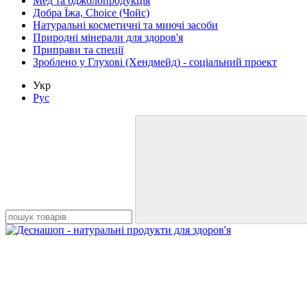
Мед та бджолопродукція
Добра Їжа, Choice (Чойс)
Натуральні косметичні та миючі засоби
Природні мінерали для здоров'я
Приправи та спеції
Зроблено у Глухові (Хендмейд) - соціальний проект
Укр
Рус