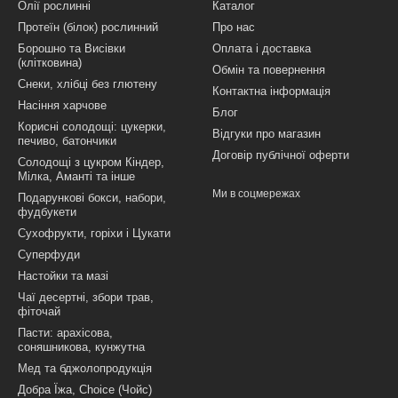
Олії рослинні
Каталог
Протеїн (білок) рослинний
Про нас
Борошно та Висівки
Оплата і доставка
(клітковина)
Обмін та повернення
Снеки, хлібці без глютену
Контактна інформація
Насіння харчове
Блог
Корисні солодощі: цукерки,
Відгуки про магазин
печиво, батончики
Договір публічної оферти
Солодощі з цукром Кіндер,
Мілка, Аманті та інше
Ми в соцмережах
Подарункові бокси, набори,
фудбукети
Сухофрукти, горіхи і Цукати
Суперфуди
Настойки та мазі
Чаї десертні, збори трав,
фіточай
Пасти: арахісова,
соняшникова, кунжутна
Мед та бджолопродукція
Добра Їжа, Choice (Чойс)