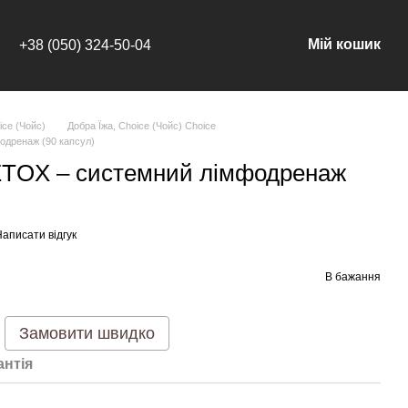
Мій кошик
+38 (050) 324-50-04
ice (Чойс)
Добра Їжа, Choice (Чойс) Choice
дренаж (90 капсул)
TOX – cистемний лімфодренаж
аписати відгук
В бажання
Замовити швидко
антія