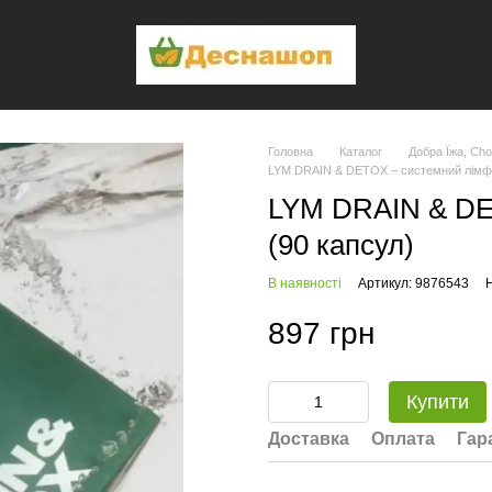
Головна
Каталог
Добра Їжа, Cho
LYM DRAIN & DETOX – cистемний лімфо
LYM DRAIN & DE
(90 капсул)
В наявності
Артикул: 9876543
Н
897 грн
Купити
Доставка
Оплата
Гар