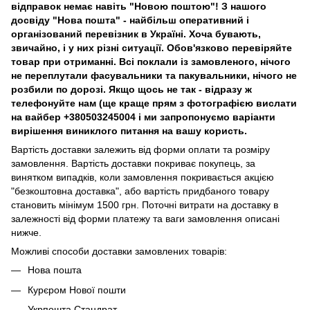
відправок немає навіть "Новою поштою"! З нашого
досвіду "Нова пошта" - найбільш оперативний і
організований перевізник в Україні. Хоча бувають,
звичайно, і у них різні ситуації. Обов'язково перевіряйте
товар при отриманні. Всі поклали із замовленого, нічого
не переплутали фасувальники та пакувальники, нічого не
розбили по дорозі. Якщо щось не так - відразу ж
телефонуйте нам (ще краще прям з фотографією вислати
на вайбер +380503245004 і ми запропонуємо варіанти
вирішення виниклого питання на вашу користь.
Вартість доставки залежить від форми оплати та розміру
замовлення. Вартість доставки покриває покупець, за
винятком випадків, коли замовлення покривається акцією
"безкоштовна доставка", або вартість придбаного товару
становить мінімум 1500 грн. Поточні витрати на доставку в
залежності від форми платежу та ваги замовлення описані
нижче.
Можливі способи доставки замовлених товарів:
Нова пошта
Курєром Нової пошти
Укрпошта Стандрат