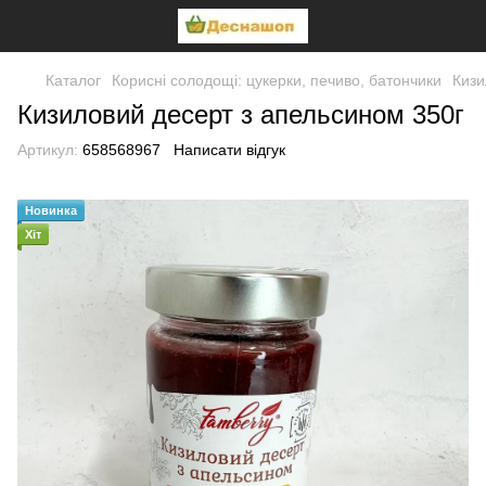
Каталог
Корисні солодощі: цукерки, печиво, батончики
Кизи
Кизиловий десерт з апельсином 350г
Артикул:
658568967
Написати відгук
Новинка
Хіт