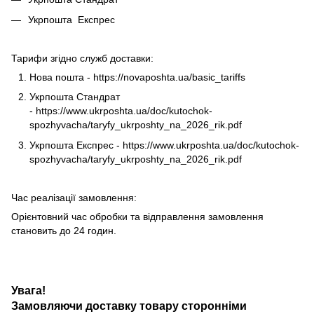
Укрпошта Експрес
Тарифи згідно служб доставки:
Нова пошта -
https://novaposhta.ua/basic_tariffs
Укрпошта Стандрат
-
https://www.ukrposhta.ua/doc/kutochok-
spozhyvacha/taryfy_ukrposhty_na_2026_rik.pdf
Укрпошта Експрес -
https://www.ukrposhta.ua/doc/kutochok-
spozhyvacha/taryfy_ukrposhty_na_2026_rik.pdf
Час реалізації замовлення:
Орієнтовний час обробки та відправлення замовлення
становить до 24 годин.
Увага!
Замовляючи доставку товару сторонніми