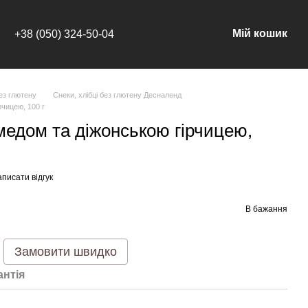
Мій кошик
+38 (050) 324-50-04
без глютену
Снеки, хлібці без глютену Десналенд
рчицею, 100 г
медом та діжонською гірчицею,
писати відгук
В бажання
Замовити швидко
антія