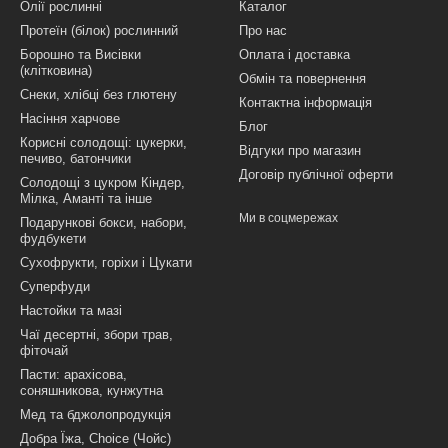
Олії рослинні
Каталог
Протеїн (білок) рослинний
Про нас
Борошно та Висівки
Оплата і доставка
(клітковина)
Обмін та повернення
Снеки, хлібці без глютену
Контактна інформація
Насіння харчове
Блог
Корисні солодощі: цукерки,
Відгуки про магазин
печиво, батончики
Договір публічної оферти
Солодощі з цукром Кіндер,
Мілка, Аманті та інше
Ми в соцмережах
Подарункові бокси, набори,
фудбукети
Сухофрукти, горіхи і Цукати
Суперфуди
Настойки та мазі
Чаї десертні, збори трав,
фіточай
Пасти: арахісова,
соняшникова, кунжутна
Мед та бджолопродукція
Добра Їжа, Choice (Чойс)