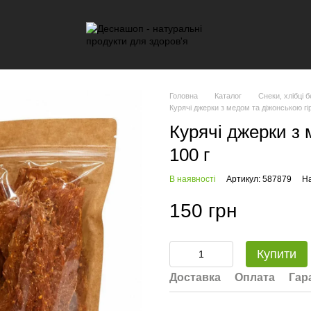
Головна
Каталог
Снеки, хлібці 
Курячі джерки з медом та діжонською гі
Курячі джерки з 
100 г
В наявності
Артикул: 587879
На
150 грн
Купити
Доставка
Оплата
Гар