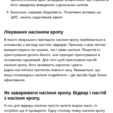
його швидкому виведенню з дихальних шляхів.
Безсоння, нервова збудливість. Позитивно впливає на
ЦНС, чинить седативний ефект.
Лікування насінням кропу
В якості лікарського препарату насіння кропу приймаються в
основному у вигляді настоїв і відварів. Причому з цією метою
використовують як сушене, так і свіже насіння. Рецептів їх
приготування досить багато, але принцип приготування в
основному однаковий. Для того щоб приготувати настій
насіння кропу, його заливають окропом і дають
рідині настоятися протягом певного часу. Вважається, що
якщо попередньо насіння подрібнити – дія засобу буде більш
ефективною.
Як заварювати насіння кропу. Відвар і настій
з насіння кропу.
А ось для відвару насіння просто залити водою мало, їх
потрібно ще й проварити. Одну столову ложку насіння кропу