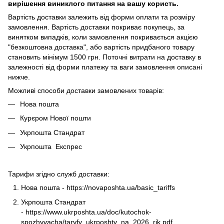
вирішення виниклого питання на вашу користь.
Вартість доставки залежить від форми оплати та розміру
замовлення. Вартість доставки покриває покупець, за
винятком випадків, коли замовлення покривається акцією
"безкоштовна доставка", або вартість придбаного товару
становить мінімум 1500 грн. Поточні витрати на доставку в
залежності від форми платежу та ваги замовлення описані
нижче.
Можливі способи доставки замовлених товарів:
Нова пошта
Курєром Нової пошти
Укрпошта Стандрат
Укрпошта Експрес
Тарифи згідно служб доставки:
Нова пошта -
https://novaposhta.ua/basic_tariffs
Укрпошта Стандрат
-
https://www.ukrposhta.ua/doc/kutochok-
spozhyvacha/taryfy_ukrposhty_na_2026_rik.pdf