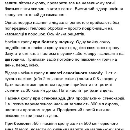
залити літром окропу, проварити все на невеликому вогні
близько п'яти хвилин, зняти з вогню. Вистиглий відвар насіння
кропу вже готовий до вживання.
Однак нерідко насіння з лікувальною метою приймають без
попередньої теплової обробки – просто подрібнивши на
кавомолці в порошок. Ось кілька рецептів.
Насіння кропу
при болях у шлунку
. Одну чайну ложку
подрібненого насіння кропу залити однією склянкою окропу.
Закутати ємність з настоєм в рушник або ковдру і залишити на
дві години. Приймати засіб потрібно по півсклянки тричі на
день, перед їжею.
Відвар насіння кропу
в якості сечогінного засобу
. 1 ст. л.
сухого насіння (або 2 ст. ложки свіжих) залити 0,5 л окропу.
Дати настоятися протягом години і приймати по третині
склянки за 30 хвилин до їжі. Пити настій три рази в день.
Насіння кропу
при стенокардії
. Для профілактики стенокардії.
1 ч. ложка перемеленого насіння заливають 300 мл окропу,
настояти протягом години. Проціджений настій пити по
півсклянки три рази на день.
При безсонні
. 50 г насіння кропу залити 500 мл червоного
вина (Кагор), довести до кипіння і варити на маленькому вогні