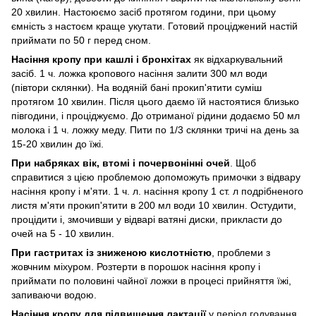
20 хвилин. Настоюємо засіб протягом години, при цьому
ємність з настоєм краще укутати. Готовий проціджений настій
приймати по 50 г перед сном.
Насіння кропу при кашлі і бронхітах
як відхаркувальний
засіб. 1 ч. ложка кропового насіння залити 300 мл води
(півтори склянки). На водяній бані прокип'ятити суміш
протягом 10 хвилин. Після цього даємо їй настоятися близько
півгодини, і проціджуємо. До отриманої рідини додаємо 50 мл
молока і 1 ч. ложку меду. Пити по 1/3 склянки тричі на день за
15-20 хвилин до їжі.
При набряках вік, втомі і почервонінні очей
. Щоб
справитися з цією проблемою допоможуть примочки з відвару
насіння кропу і м'яти. 1 ч. л. насіння кропу 1 ст. л подрібненого
листя м'яти прокип'ятити в 200 мл води 10 хвилин. Остудити,
процідити і, змочивши у відварі ватяні диски, прикласти до
очей на 5 - 10 хвилин.
При гастритах із зниженою кислотністю
, проблеми з
жовчним міхуром. Розтерти в порошок насіння кропу і
приймати по половині чайної ложки в процесі прийняття їжі,
запиваючи водою.
Насіння кропу для підвищення лактації
у період годування