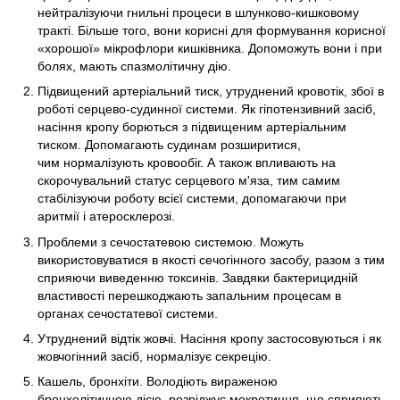
нейтралізуючи гнильні процеси в шлунково-кишковому
тракті. Більше того, вони корисні для формування корисної
«хорошої» мікрофлори кишківника. Допоможуть вони і при
болях, мають спазмолітичну дію.
Підвищений артеріальний тиск, утруднений кровотік, збої в
роботі серцево-судинної системи. Як гіпотензивний засіб,
насіння кропу борються з підвищеним артеріальним
тиском. Допомагають судинам розширитися,
чим нормалізують кровообіг. А також впливають на
скорочувальний статус серцевого м'яза, тим самим
стабілізуючи роботу всієї системи, допомагаючи при
аритмії і атеросклерозі.
Проблеми з сечостатевою системою. Можуть
використовуватися в якості сечогінного засобу, разом з тим
сприяючи виведенню токсинів. Завдяки бактерицидній
властивості перешкоджають запальним процесам в
органах сечостатевої системи.
Утруднений відтік жовчі. Насіння кропу застосовуються і як
жовчогінний засіб, нормалізує секрецію.
Кашель, бронхіти. Володіють вираженою
бронхолітичною дією, розріджує мокротиння, що сприяють