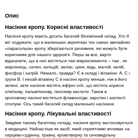
Опис
Насіння кропу. Корисні властивості
Насіння кропу мають досить багатий біохімічний склад. Хто б
міг подумати, що в маленьких зернятках тих самих звичайних
«парасольок» кропу зберігаються речовини, які можуть бути
корисними для нашого здоров'я. Перш за все, варто
відзначити, що в них містяться такі мікроелементи – такі , як
марганець, селен, кальцій, залізо, цинк, мідь, магній, калій,
фосфор і натрій. Немало, правда? Є в складі і вітаміни: А, С і
групи В. І нехай вітаміну С в насінні кропу менше, ніж в його
зелені, зате насіння містять ефірні олії, що містять корисні
олеїнову, пальмітинову, лінолеву кислоти. Також в
кроповому насінні містяться флавоноїди, каротин і азотисті
сполуки. Ось такий багатий склад маленької насінини.
Насіння кропу. Лікувальні властивості
Завдяки такому багатому складу, насіння кропу застосовується
в медицині. Найчастіше як засіб, який сприятливо впливає на
серцево-судинну, травну, кровотворну та сечовидільну