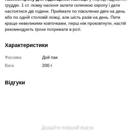
груддю. 1 ст. ложку насіння залити склянкою окропу і дати
настоятися дві години. Приймати по півсклянки двічі на день
або по одній столовій ложці, але шість разів на день. Пити
краще невеликими ковточками, перш ніж проковтнути, настій
рекомендують трохи потримати в роті.
Характеристики
Фасовка
Дой пак
Вага
200 г
Відгуки
Додайте перший відгук