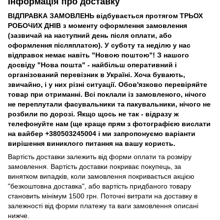
Інформація про доставку
ВІДПРАВКА ЗАМОВЛЕНЬ відбувається протягом ТРЬОХ
РОБОЧИХ ДНІВ з моменту оформлення замовлення
(зазвичай на наступний день після оплати, або
оформлення післяплатою). У суботу та неділю у нас
відправок немає навіть "Новою поштою"! З нашого
досвіду "Нова пошта" - найбільш оперативний і
організований перевізник в Україні. Хоча бувають,
звичайно, і у них різні ситуації. Обов'язково перевіряйте
товар при отриманні. Всі поклали із замовленого, нічого
не переплутали фасувальники та пакувальники, нічого не
розбили по дорозі. Якщо щось не так - відразу ж
телефонуйте нам (ще краще прям з фотографією вислати
на вайбер +380503245004 і ми запропонуємо варіанти
вирішення виниклого питання на вашу користь.
Вартість доставки залежить від форми оплати та розміру
замовлення. Вартість доставки покриває покупець, за
винятком випадків, коли замовлення покривається акцією
"безкоштовна доставка", або вартість придбаного товару
становить мінімум 1500 грн. Поточні витрати на доставку в
залежності від форми платежу та ваги замовлення описані
нижче.