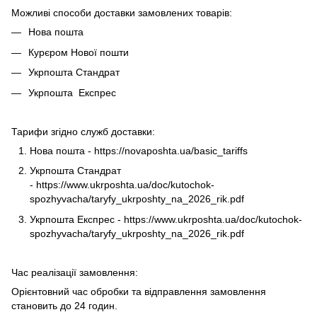
Можливі способи доставки замовлених товарів:
Нова пошта
Курєром Нової пошти
Укрпошта Стандрат
Укрпошта Експрес
Тарифи згідно служб доставки:
Нова пошта -
https://novaposhta.ua/basic_tariffs
Укрпошта Стандрат
-
https://www.ukrposhta.ua/doc/kutochok-
spozhyvacha/taryfy_ukrposhty_na_2026_rik.pdf
Укрпошта Експрес -
https://www.ukrposhta.ua/doc/kutochok-
spozhyvacha/taryfy_ukrposhty_na_2026_rik.pdf
Час реалізації замовлення:
Орієнтовний час обробки та відправлення замовлення
становить до 24 годин.