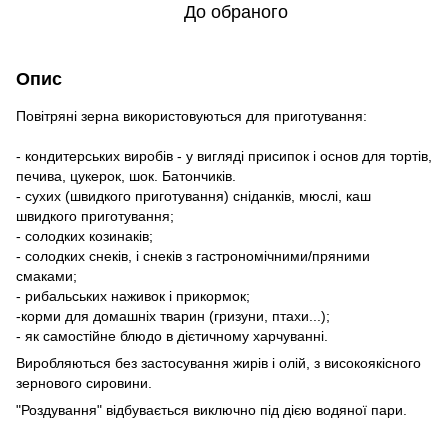
До обраного
Опис
Повітряні зерна використовуються для приготування:
- кондитерських виробів - у вигляді присипок і основ для тортів,
печива, цукерок, шок. Батончиків.
- сухих (швидкого приготування) сніданків, мюслі, каш
швидкого приготування;
- солодких козинаків;
- солодких снеків, і снеків з гастрономічними/пряними
смаками;
- рибальських наживок і прикормок;
-корми для домашніх тварин (гризуни, птахи...);
- як самостійне блюдо в дієтичному харчуванні.
Виробляються без застосування жирів і олій, з високоякісного
зернового сировини.
"Роздування" відбувається виключно під дією водяної пари.