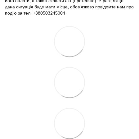
його оплати, а також скласти акт (претензію). У разі, якщо
дана ситуація буде мати місце, обов'язково повідомте нам про
подію за тел: +380503245004