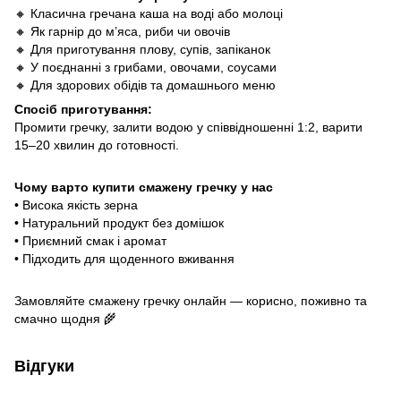
🔸 Класична гречана каша на воді або молоці
🔸 Як гарнір до м’яса, риби чи овочів
🔸 Для приготування плову, супів, запіканок
🔸 У поєднанні з грибами, овочами, соусами
🔸 Для здорових обідів та домашнього меню
Спосіб приготування:
Промити гречку, залити водою у співвідношенні 1:2, варити
15–20 хвилин до готовності.
Чому варто купити смажену гречку у нас
• Висока якість зерна
• Натуральний продукт без домішок
• Приємний смак і аромат
• Підходить для щоденного вживання
Замовляйте смажену гречку онлайн — корисно, поживно та
смачно щодня 🌾
Відгуки