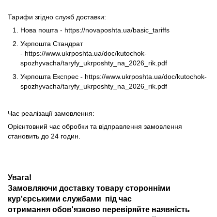
Тарифи згідно служб доставки:
Нова пошта -
https://novaposhta.ua/basic_tariffs
Укрпошта Стандрат
-
https://www.ukrposhta.ua/doc/kutochok-
spozhyvacha/taryfy_ukrposhty_na_2026_rik.pdf
Укрпошта Експрес -
https://www.ukrposhta.ua/doc/kutochok-
spozhyvacha/taryfy_ukrposhty_na_2026_rik.pdf
Час реалізації замовлення:
Орієнтовний час обробки та відправлення замовлення
становить до 24 годин.
Увага!
Замовляючи доставку товару сторонніми
кур'єрськими службами під час
отримання обов'язково перевіряйте наявність