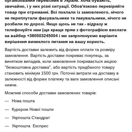
організований перевізник в Україні. Хоча бувають,
звичайно, і у них різні ситуації. Обов'язково перевіряйте
товар при отриманні. Всі поклали із замовленого, нічого
не переплутали фасувальники та пакувальники, нічого не
розбили по дорозі. Якщо щось не так - відразу ж
телефонуйте нам (ще краще прям з фотографією вислати
на вайбер +380503245004 і ми запропонуємо варіанти
вирішення виниклого питання на вашу користь.
Вартість доставки залежить від форми оплати та розміру
замовлення. Вартість доставки покриває покупець, за
винятком випадків, коли замовлення покривається акцією
"безкоштовна доставка", або вартість придбаного товару
становить мінімум 1500 грн. Поточні витрати на доставку в
залежності від форми платежу та ваги замовлення описані
нижче.
Можливі способи доставки замовлених товарів:
Нова пошта
Курєром Нової пошти
Укрпошта Стандрат
Укрпошта Експрес