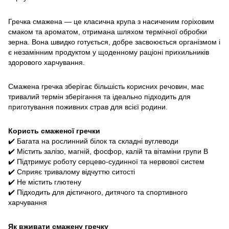
Гречка смажена — це класична крупа з насиченим горіховим
смаком та ароматом, отримана шляхом термічної обробки
зерна. Вона швидко готується, добре засвоюється організмом і
є незамінним продуктом у щоденному раціоні прихильників
здорового харчування.
Смажена гречка зберігає більшість корисних речовин, має
тривалий термін зберігання та ідеально підходить для
приготування поживних страв для всієї родини.
Користь смаженої гречки
✔️ Багата на рослинний білок та складні вуглеводи
✔️ Містить залізо, магній, фосфор, калій та вітаміни групи B
✔️ Підтримує роботу серцево-судинної та нервової систем
✔️ Сприяє тривалому відчуттю ситості
✔️ Не містить глютену
✔️ Підходить для дієтичного, дитячого та спортивного
харчування
Як вживати смажену гречку