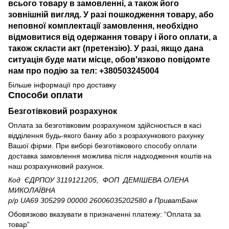
всього товару в замовленні, а також його
зовнішній вигляд. У разі пошкодження товару, або
неповної комплектації замовлення, необхідно
відмовитися від одержання товару і його оплати, а
також скласти акт (претензію). У разі, якщо дана
ситуація буде мати місце, обов'язково повідомте
нам про подію за тел: +380503245004
Більше інформації про доставку
Способи оплати
Безготівковий розрахунок
Оплата за безготівковим розрахунком здійснюється в касі
відділення будь-якого банку або з розрахункового рахунку
Вашої фірми. При виборі безготівкового способу оплати
доставка замовлення можлива після надходження коштів на
наш розрахунковий рахунок.
Код ЄДРПОУ 3119121205, ФОП ДЕМІШЕВА ОЛЕНА
МИКОЛАЇВНА
р/р UA69 305299 00000 26006035202580
в ПриватБанк
Обовязково вказувати в призначенні платежу: “Оплата за
товар”