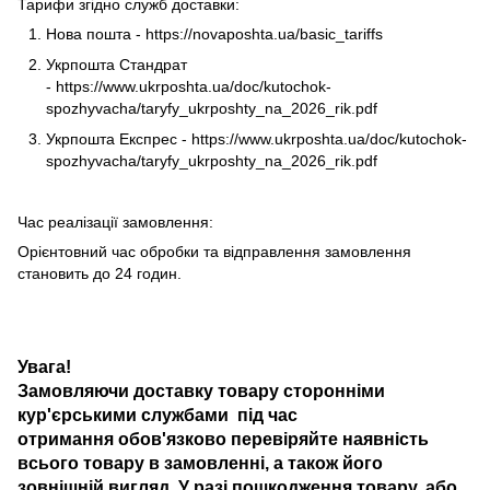
Тарифи згідно служб доставки:
Нова пошта -
https://novaposhta.ua/basic_tariffs
Укрпошта Стандрат
-
https://www.ukrposhta.ua/doc/kutochok-
spozhyvacha/taryfy_ukrposhty_na_2026_rik.pdf
Укрпошта Експрес -
https://www.ukrposhta.ua/doc/kutochok-
spozhyvacha/taryfy_ukrposhty_na_2026_rik.pdf
Час реалізації замовлення:
Орієнтовний час обробки та відправлення замовлення
становить до 24 годин.
Увага!
Замовляючи доставку товару сторонніми
кур'єрськими службами під час
отримання обов'язково перевіряйте наявність
всього товару в замовленні, а також його
зовнішній вигляд. У разі пошкодження товару, або