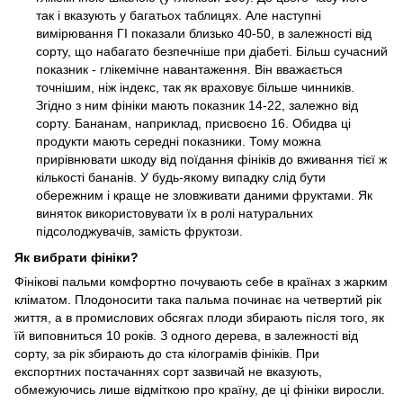
так і вказують у багатьох таблицях. Але наступні
вимірювання ГІ показали близько 40-50, в залежності від
сорту, що набагато безпечніше при діабеті. Більш сучасний
показник - глікемічне навантаження. Він вважається
точнішим, ніж індекс, так як враховує більше чинників.
Згідно з ним фініки мають показник 14-22, залежно від
сорту. Бананам, наприклад, присвоєно 16. Обидва ці
продукти мають середні показники. Тому можна
прирівнювати шкоду від поїдання фініків до вживання тієї ж
кількості бананів. У будь-якому випадку слід бути
обережним і краще не зловживати даними фруктами. Як
виняток використовувати їх в ролі натуральних
підсолоджувачів, замість фруктози.
Як вибрати фініки?
Фінікові пальми комфортно почувають себе в країнах з жарким
кліматом. Плодоносити така пальма починає на четвертий рік
життя, а в промислових обсягах плоди збирають після того, як
їй виповниться 10 років. З одного дерева, в залежності від
сорту, за рік збирають до ста кілограмів фініків. При
експортних постачаннях сорт зазвичай не вказують,
обмежуючись лише відміткою про країну, де ці фініки виросли.