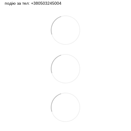
подію за тел: +380503245004