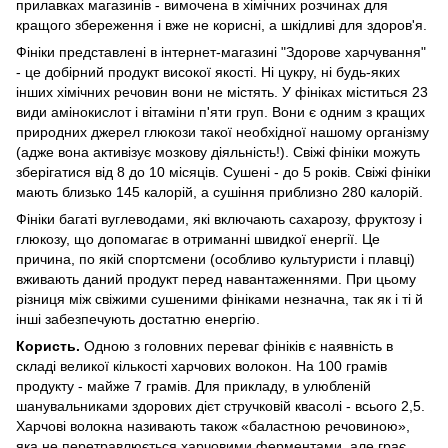
прилавках магазинів - вимочена в хімічних розчинах для
кращого збереження і вже не корисні, а шкідливі для здоров'я.
Фініки представлені в інтернет-магазині "Здорове харчування"
- це добірний продукт високої якості. Ні цукру, ні будь-яких
інших хімічних речовин вони не містять. У фініках міститься 23
види амінокислот і вітаміни п'яти груп. Вони є одним з кращих
природних джерел глюкози такої необхідної нашому організму
(адже вона активізує мозкову діяльність!). Свіжі фініки можуть
зберігатися від 8 до 10 місяців. Сушені - до 5 років. Свіжі фініки
мають близько 145 калорій, а сушіння приблизно 280 калорій.
Фініки багаті вуглеводами, які включають сахарозу, фруктозу і
глюкозу, що допомагає в отриманні швидкої енергії. Це
причина, по якій спортсмени (особливо культуристи і плавці)
вживають даний продукт перед навантаженнями. При цьому
різниця між свіжими сушеними фініками незначна, так як і ті й
інші забезпечують достатню енергію.
Користь.
Одною з головних переваг фініків є наявність в
складі великої кількості харчових волокон. На 100 грамів
продукту - майже 7 грамів. Для прикладу, в улюбленій
шанувальниками здорових дієт стручковій квасолі - всього 2,5.
Харчові волокна називають також «баластною речовиною»,
яка не перетравлюється харчовими ферментами, але грає