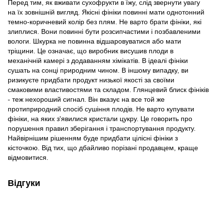
Перед тим, як вживати сухофрукти в їжу, слід звернути увагу
на їх зовнішній вигляд. Якісні фініки повинні мати однотонний
темно-коричневий колір без плям. Не варто брати фініки, які
злиплися. Вони повинні бути розсипчастими і позбавленими
вологи. Шкурка не повинна відшаровуватися або мати
тріщини. Це означає, що виробник висушив плоди в
механічній камері з додаванням хімікатів. В ідеалі фініки
сушать на сонці природним чином. В іншому випадку, ви
ризикуєте придбати продукт низької якості за своїми
смаковими властивостями та складом. Глянцевий блиск фініків
- теж нехороший сигнал. Він вказує на все той же
протиприродний спосіб сушіння плодів. Не варто купувати
фініки, на яких з'явилися кристали цукру. Це говорить про
порушення правил зберігання і транспортування продукту.
Найвірнішим рішенням буде придбати цілісні фініки з
кісточкою. Від тих, що дбайливо порізані продавцем, краще
відмовитися.
Відгуки