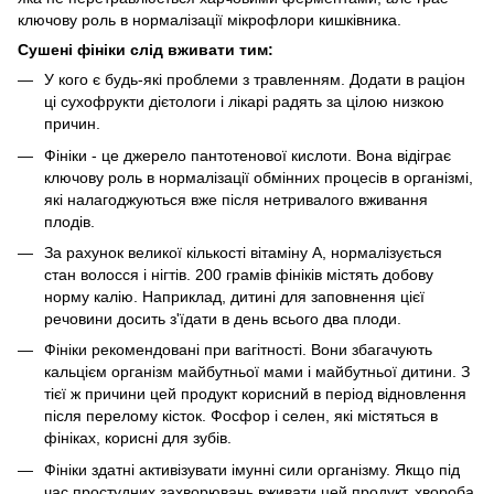
ключову роль в нормалізації мікрофлори кишківника.
Сушені фініки слід вживати тим:
У кого є будь-які проблеми з травленням. Додати в раціон
ці сухофрукти дієтологи і лікарі радять за цілою низкою
причин.
Фініки - це джерело пантотенової кислоти. Вона відіграє
ключову роль в нормалізації обмінних процесів в організмі,
які налагоджуються вже після нетривалого вживання
плодів.
За рахунок великої кількості вітаміну A, нормалізується
стан волосся і нігтів. 200 грамів фініків містять добову
норму калію. Наприклад, дитині для заповнення цієї
речовини досить з'їдати в день всього два плоди.
Фініки рекомендовані при вагітності. Вони збагачують
кальцієм організм майбутньої мами і майбутньої дитини. З
тієї ж причини цей продукт корисний в період відновлення
після перелому кісток. Фосфор і селен, які містяться в
фініках, корисні для зубів.
Фініки здатні активізувати імунні сили організму. Якщо під
час простудних захворювань вживати цей продукт, хвороба