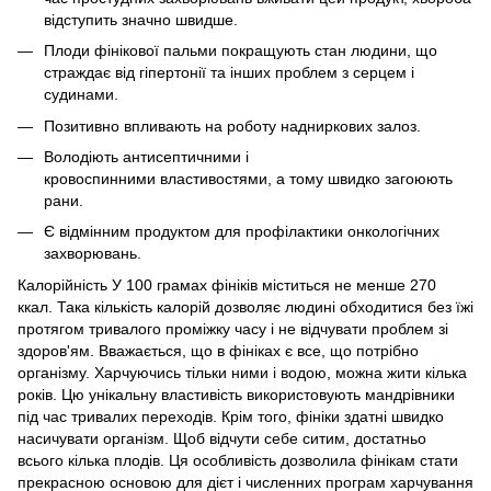
відступить значно швидше.
Плоди фінікової пальми покращують стан людини, що
страждає від гіпертонії та інших проблем з серцем і
судинами.
Позитивно впливають на роботу надниркових залоз.
Володіють антисептичними і
кровоспинними властивостями, а тому швидко загоюють
рани.
Є відмінним продуктом для профілактики онкологічних
захворювань.
Калорійність У 100 грамах фініків міститься не менше 270
ккал. Така кількість калорій дозволяє людині обходитися без їжі
протягом тривалого проміжку часу і не відчувати проблем зі
здоров'ям. Вважається, що в фініках є все, що потрібно
організму. Харчуючись тільки ними і водою, можна жити кілька
років. Цю унікальну властивість використовують мандрівники
під час тривалих переходів. Крім того, фініки здатні швидко
насичувати організм. Щоб відчути себе ситим, достатньо
всього кілька плодів. Ця особливість дозволила фінікам стати
прекрасною основою для дієт і численних програм харчування