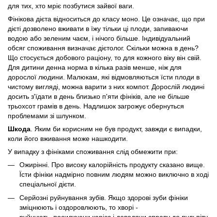
для тих, хто мріє позбутися зайвої ваги.
Фінікова дієта відноситься до класу моно. Це означає, що при
дієті дозволено вживати в їжу тільки ці плоди, запиваючи
водою або зеленим чаєм, і нічого більше. Індивідуальний
обсяг споживання визначає дієтолог. Скільки можна в день?
Що стосується добового раціону, то для кожного віку він свій.
Для дитини денна норма в кілька разів менше, ніж для
дорослої людини. Малюкам, які відмовляються їсти плоди в
чистому вигляді, можна варити з них компот. Дорослій людині
досить з'їдати в день близько п'яти фініків, але не більше
трьохсот грамів в день. Надлишок загрожує обернуться
проблемами зі шлунком.
Шкода
. Яким би корисним не був продукт, завжди є випадки,
коли його вживання може нашкодити.
У випадку з фініками споживання слід обмежити при:
Ожирінні. Про високу калорійність продукту сказано вище.
Їсти фініки надмірно повним людям можно виключно в ході
спеціальної дієти.
Серйозні руйнування зубів. Якщо здорові зуби фініки
зміцнюють і оздоровлюють, то хворі -