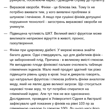
руйнують, посилюючи карієс і доводячи справу до пульпіту.
Виразкові хвороби. Фініки - це білкова їжа. Тому їх не
потрібно вживати тим, у кого виявлені проблеми зі
шлунком і печінкою. А якщо при сушінні фініків допущені
порушення технології - загострень виразкової хвороби не
уникнути.
Підвищена чутливість ШКТ. Великий вміст фруктози може
викликати неприємні відчуття в животі, пронос,
газоутворення.
Фініки при цукровому діабеті. У мережі можна знайти
багато думок. Одні стверджують, що для діабетиків фінік -
це заборонений плід. Причина - в великому вмісті глюкози.
Не випадково плоди фінікової пальми очолюють таблицю
глікемічних індексів. Мало який продукт здатний так різко
підвищити рівень цукру в крові. Інші ж джерела говорять,
що натуральні фруктоза і глюкоза роблять фініки аналогом
меду, який не являє дуже великої загрози. Що стосується
наукової точки зору, то тут потрібно спиратися на
глікемічний індекс. Але тут теж не все однозначно.
Дослідження, проведені в Університеті Сіднея в Австралії
зафіксувало цей показник у фініків на рівні 103 пр за
глікемічною шкалою (у глюкози 100). До цього часу його