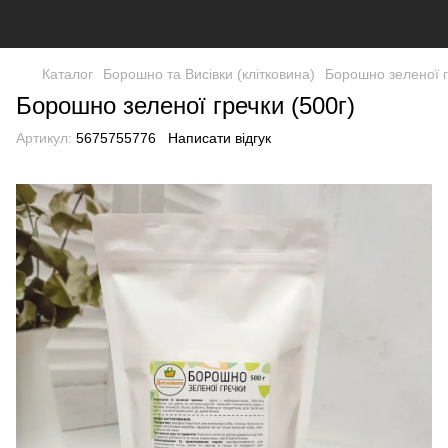
Каталог
Борошно та Висівки (клітковина)
Борошно зеленої г
Борошно зеленої гречки (500г)
Артикул:
5675755776
Написати відгук