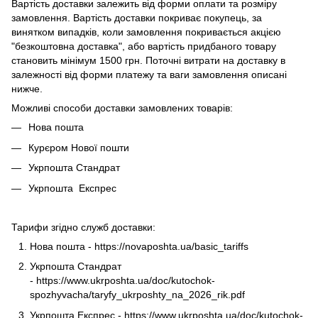
Вартість доставки залежить від форми оплати та розміру
замовлення. Вартість доставки покриває покупець, за
винятком випадків, коли замовлення покривається акцією
"безкоштовна доставка", або вартість придбаного товару
становить мінімум 1500 грн. Поточні витрати на доставку в
залежності від форми платежу та ваги замовлення описані
нижче.
Можливі способи доставки замовлених товарів:
Нова пошта
Курєром Нової пошти
Укрпошта Стандрат
Укрпошта Експрес
Тарифи згідно служб доставки:
Нова пошта -
https://novaposhta.ua/basic_tariffs
Укрпошта Стандрат
-
https://www.ukrposhta.ua/doc/kutochok-
spozhyvacha/taryfy_ukrposhty_na_2026_rik.pdf
Укрпошта Експрес -
https://www.ukrposhta.ua/doc/kutochok-