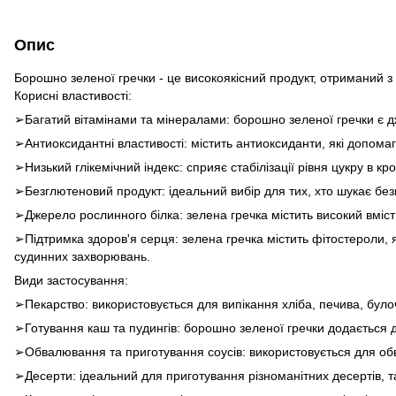
Опис
Борошно зеленої гречки - це високоякісний продукт, отриманий 
Корисні властивості:
➢Багатий вітамінами та мінералами: борошно зеленої гречки є дже
➢Антиоксидантні властивості: містить антиоксиданти, які допома
➢Низький глікемічний індекс: сприяє стабілізації рівня цукру в к
➢Безглютеновий продукт: ідеальний вибір для тих, хто шукає без
➢Джерело рослинного білка: зелена гречка містить високий вміст
➢Підтримка здоров'я серця: зелена гречка містить фітостероли,
судинних захворювань.
Види застосування:
➢Пекарство: використовується для випікання хліба, печива, булочо
➢Готування каш та пудингів: борошно зеленої гречки додається д
➢Обвалювання та приготування соусів: використовується для обвал
➢Десерти: ідеальний для приготування різноманітних десертів, та