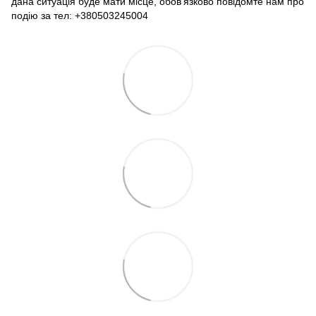
дана ситуація буде мати місце, обов'язково повідомте нам про
подію за тел: +380503245004