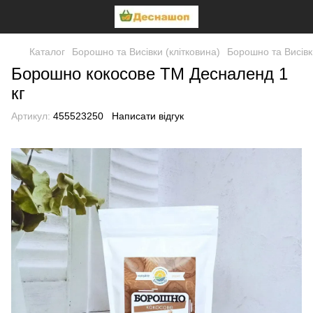
Каталог
Борошно та Висівки (клітковина)
Борошно та Висівк
Борошно кокосове ТМ Десналенд 1
кг
Артикул:
455523250
Написати відгук