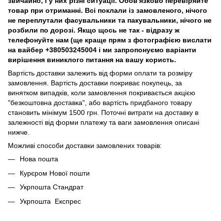
звичайно, і у них різні ситуації. Обов'язково перевіряйте
товар при отриманні. Всі поклали із замовленого, нічого
не переплутали фасувальники та пакувальники, нічого не
розбили по дорозі. Якщо щось не так - відразу ж
телефонуйте нам (ще краще прям з фотографією вислати
на вайбер +380503245004 і ми запропонуємо варіанти
вирішення виниклого питання на вашу користь.
Вартість доставки залежить від форми оплати та розміру
замовлення. Вартість доставки покриває покупець, за
винятком випадків, коли замовлення покривається акцією
"безкоштовна доставка", або вартість придбаного товару
становить мінімум 1500 грн. Поточні витрати на доставку в
залежності від форми платежу та ваги замовлення описані
нижче.
Можливі способи доставки замовлених товарів:
Нова пошта
Курєром Нової пошти
Укрпошта Стандрат
Укрпошта Експрес