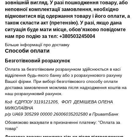
зовнішній вигляд. У разі пошкодження товару, або
неповної комплектації замовлення, необхідно
відмовитися від одержання товару і його оплати, а
також скласти акт (претензію). У разі, якщо дана
ситуація буде мати місце, обов'язково повідомте
нам про подію за тел: +380503245004
Більше інформації про доставку
Способи оплати
Безготівковий розрахунок
Оплата за безготівковим розрахунком здійснюється в касі
відділення будь-якого банку або з розрахункового рахунку
Вашої фірми. При виборі безготівкового способу оплати
доставка замовлення можлива після надходження коштів на
наш розрахунковий рахунок.
Код ЄДРПОУ 3119121205, ФОП ДЕМІШЕВА ОЛЕНА
МИКОЛАЇВНА
р/р UA69 305299 00000 26006035202580
в ПриватБанк
Обовязково вказувати в призначенні платежу: “Оплата за
товар”
Доставка товару можлива тільки після підтвердження