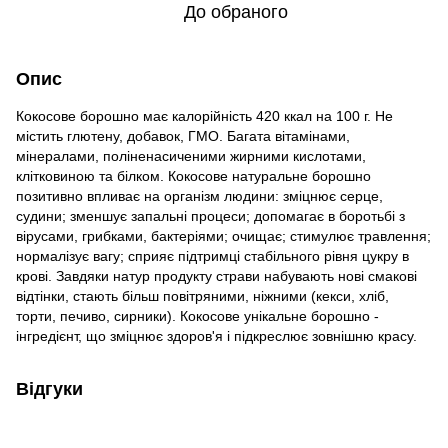
До обраного
Опис
Кокосове борошно має калорійність 420 ккал на 100 г. Не
містить глютену, добавок, ГМО. Багата вітамінами,
мінералами, поліненасиченими жирними кислотами,
клітковиною та білком. Кокосове натуральне борошно
позитивно впливає на організм людини: зміцнює серце,
судини; зменшує запальні процеси; допомагає в боротьбі з
вірусами, грибками, бактеріями; очищає; стимулює травлення;
нормалізує вагу; сприяє підтримці стабільного рівня цукру в
крові. Завдяки натур продукту страви набувають нові смакові
відтінки, стають більш повітряними, ніжними (кекси, хліб,
торти, печиво, сирники). Кокосове унікальне борошно -
інгредієнт, що зміцнює здоров'я і підкреслює зовнішню красу.
Відгуки