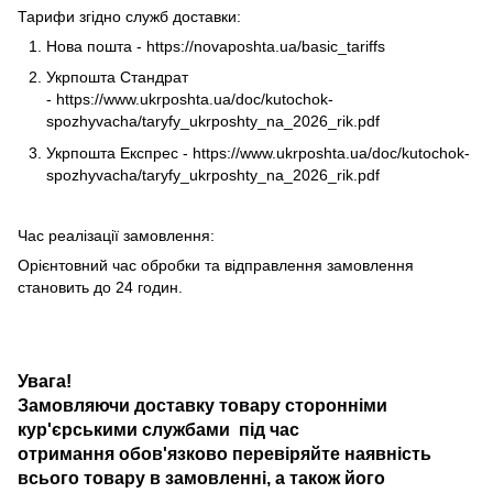
Тарифи згідно служб доставки:
Нова пошта -
https://novaposhta.ua/basic_tariffs
Укрпошта Стандрат
-
https://www.ukrposhta.ua/doc/kutochok-
spozhyvacha/taryfy_ukrposhty_na_2026_rik.pdf
Укрпошта Експрес -
https://www.ukrposhta.ua/doc/kutochok-
spozhyvacha/taryfy_ukrposhty_na_2026_rik.pdf
Час реалізації замовлення:
Орієнтовний час обробки та відправлення замовлення
становить до 24 годин.
Увага!
Замовляючи доставку товару сторонніми
кур'єрськими службами під час
отримання обов'язково перевіряйте наявність
всього товару в замовленні, а також його