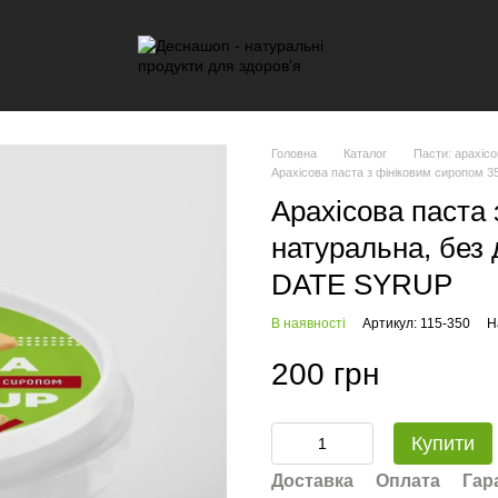
Головна
Каталог
Пасти: арахіс
Арахісова паста з фініковим сиропом 35
Арахісова паста 
натуральна, без 
DATE SYRUP
В наявності
Артикул: 115-350
Н
200 грн
Купити
Доставка
Оплата
Гар