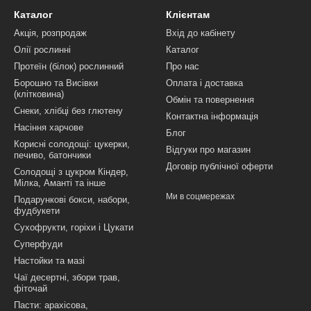
Каталог
Клієнтам
Акція, розпродаж
Вхід до кабінету
Олії рослинні
Каталог
Протеїн (білок) рослинний
Про нас
Борошно та Висівки
Оплата і доставка
(клітковина)
Обмін та повернення
Снеки, хлібці без глютену
Контактна інформація
Насіння харчове
Блог
Корисні солодощі: цукерки,
Відгуки про магазин
печиво, батончики
Договір публічної оферти
Солодощі з цукром Кіндер,
Мілка, Аманті та інше
Ми в соцмережах
Подарункові бокси, набори,
фудбукети
Сухофрукти, горіхи і Цукати
Суперфуди
Настойки та мазі
Чаї десертні, збори трав,
фіточай
Пасти: арахісова,