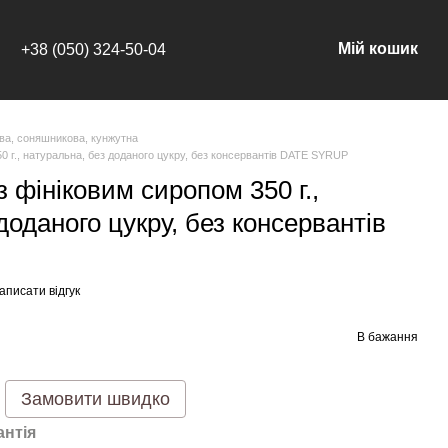
Мій кошик
+38 (050) 324-50-04
ова, соняшникова, кунжутна
0 г., натуральна, без доданого цукру, без консервантів DATE SYRUP
з фініковим сиропом 350 г.,
доданого цукру, без консервантів
аписати відгук
В бажання
Замовити швидко
антія