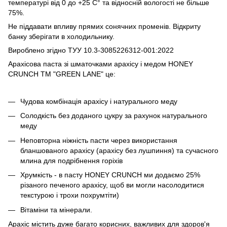
температурі від 0 до +25 С° та відносній вологості не більше
75%.
Не піддавати впливу прямих сонячних променів. Відкриту
банку зберігати в холодильнику.
Вироблено згідно ТУУ 10.3-3085226312-001:2022
Арахісова паста зі шматочками арахісу і медом HONEY
CRUNCH ТМ "GREEN LANE" це:
Чудова комбінація арахісу і натурального меду
Солодкість без доданого цукру за рахунок натурального
меду
Неповторна ніжність пасти через використання
бланшованого арахісу (арахісу без лушпиння) та сучасного
млина для подрібнення горіхів
Хрумкість - в пасту HONEY CRUNCH ми додаємо 25%
різаного печеного арахісу, щоб ви могли насолодитися
текстурою і трохи похрумтіти)
Вітаміни та мінерали.
Арахіс містить дуже багато корисних, важливих для здоров'я