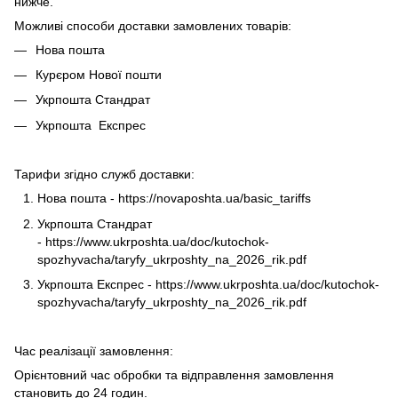
нижче.
Можливі способи доставки замовлених товарів:
Нова пошта
Курєром Нової пошти
Укрпошта Стандрат
Укрпошта Експрес
Тарифи згідно служб доставки:
Нова пошта -
https://novaposhta.ua/basic_tariffs
Укрпошта Стандрат
-
https://www.ukrposhta.ua/doc/kutochok-
spozhyvacha/taryfy_ukrposhty_na_2026_rik.pdf
Укрпошта Експрес -
https://www.ukrposhta.ua/doc/kutochok-
spozhyvacha/taryfy_ukrposhty_na_2026_rik.pdf
Час реалізації замовлення:
Орієнтовний час обробки та відправлення замовлення
становить до 24 годин.