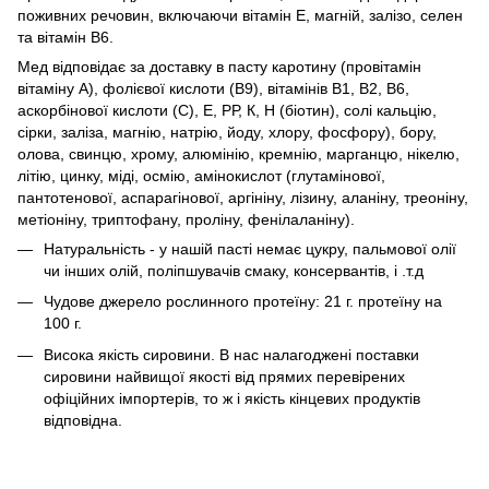
поживних речовин, включаючи вітамін Е, магній, залізо, селен
та вітамін В6.
Мед відповідає за доставку в пасту каротину (провітамін
вітаміну А), фолієвої кислоти (B9), вітамінів B1, B2, B6,
аскорбінової кислоти (С), E, РР, К, Н (біотин), солі кальцію,
сірки, заліза, магнію, натрію, йоду, хлору, фосфору), бору,
олова, свинцю, хрому, алюмінію, кремнію, марганцю, нікелю,
літію, цинку, міді, осмію, амінокислот (глутамінової,
пантотенової, аспарагінової, аргініну, лізину, аланіну, треоніну,
метіоніну, триптофану, проліну, фенілаланіну).
Натуральність - у нашій пасті немає цукру, пальмової олії
чи інших олій, поліпшувачів смаку, консервантів, і .т.д
Чудове джерело рослинного протеїну: 21 г. протеїну на
100 г.
Висока якість сировини. В нас налагоджені поставки
сировини найвищої якості від прямих перевірених
офіційних імпортерів, то ж і якість кінцевих продуктів
відповідна.