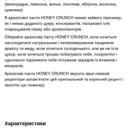
(виноградна, лимонна, винна, лінолева, яблучна, молочна,
щавлева).
В арахісової пасти HONEY CRUNCH немає зайвого присмаку,
як і немає доданого цукру, консервантів, пальмової олії,
покращувачів смаку або ароматизаторів.
Обирайте арахісову пасту HONEY CRUNCH, коли хочеться
насолодитися натуральним і неперевершеним тандемом
арахісу та меду, коли хочеться солоденького, але ви не їсте
цукор, коли хочеться трошки побалувати себе, похрумтіти і
одночасно підтримати себе потужним зарядом із вітамінів і
мінералів.
Арахісова паста HONEY CRUNCH змусить ваші смакові
рецептори запам'ятати цей оригінальний та корисний рецепт і
захотіти ще ложечку).
Характеристики