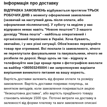
Інформація про доставку
ВІДПРАВКА ЗАМОВЛЕНЬ відбувається протягом ТРЬОХ
РОБОЧИХ ДНІВ з моменту оформлення замовлення
(зазвичай на наступний день після оплати, або
оформлення післяплатою). У суботу та неділю у нас
відправок немає навіть "Новою поштою"! З нашого
досвіду "Нова пошта" - найбільш оперативний і
організований перевізник в Україні. Хоча бувають,
звичайно, і у них різні ситуації. Обов'язково перевіряйте
товар при отриманні. Всі поклали із замовленого, нічого
не переплутали фасувальники та пакувальники, нічого не
розбили по дорозі. Якщо щось не так - відразу ж
телефонуйте нам (ще краще прям з фотографією вислати
на вайбер +380503245004 і ми запропонуємо варіанти
вирішення виниклого питання на вашу користь.
Вартість доставки залежить від форми оплати та розміру
замовлення. Вартість доставки покриває покупець, за
винятком випадків, коли замовлення покривається акцією
"безкоштовна доставка", або вартість придбаного товару
становить мінімум 1500 грн. Поточні витрати на доставку в
залежності від форми платежу та ваги замовлення описані