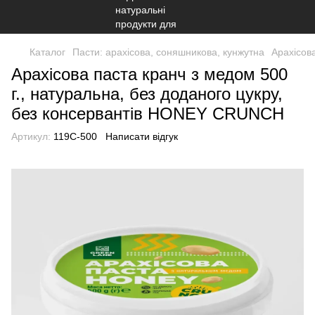
Каталог
Пасти: арахісова, соняшникова, кунжутна
Арахісов
Арахісова паста кранч з медом 500
г., натуральна, без доданого цукру,
без консервантів HONEY CRUNCH
Артикул:
119C-500
Написати відгук