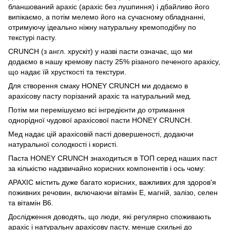
бланшований арахіс (арахіс без лушпиння) і дбайливо його
випікаємо, а потім мелемо його на сучасному обладнанні,
отримуючу ідеально ніжну натуральну кремоподібну по
текстурі пасту.
CRUNCH (з англ. хрускіт) у назві пасти означає, що ми
додаємо в нашу кремову пасту 25% різаного печеного арахісу,
що надає їй хрусткості та текстури.
Для створення смаку HONEY CRUNCH ми додаємо в
арахісову пасту порізаний арахіс та натуральний мед.
Потім ми перемішуємо всі інгредієнти до отримання
однорідної чудової арахісової пасти HONEY CRUNCH.
Мед надає цій арахісовій пасті довершеності, додаючи
натуральної солодкості і користі.
Паста HONEY CRUNCH знаходиться в ТОП серед наших паст
за кількістю надзвичайно корисних компонентів і ось чому:
АРАХІС містить дуже багато корисних, важливих для здоров'я
поживних речовин, включаючи вітамін Е, магній, залізо, селен
та вітамін В6.
Дослідження доводять, що люди, які регулярно споживають
арахіс і натуральну арахісову пасту, менше схильні до