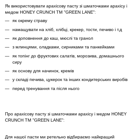
Як використовувати арахісову пасту зі шматочками арахісу і
медом HONEY CRUNCH ТМ "GREEN LANE":
як окрему страву
намащувати на хліб, хлібці, крекер, тости, печиво і т.д
як доповнення до каш, мюслі та гранол
з млинцями, оладками, сирниками та панкейками
як топінг до фруктових салатів, морозива, домашнього
сиру
як основу для начинок, кремів
у складі печива, цукерок та інших кондитерських виробів
перед тренування та після нього
Про арахісову пасту зі шматочками арахісу і медом HONEY
CRUNCH ТМ "GREEN LANE":
Для нашої пасти ми ретельно відбираємо найкращий