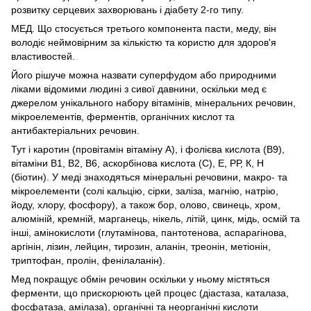
розвитку серцевих захворювань і діабету 2-го типу.
МЕД. Що стосується третього компонента пасти, меду, він
володіє неймовірним за кількістю та користю для здоров'я
властивостей.
Його рішуче можна назвати суперфудом або природними
ліками відомими людині з сивої давнини, оскільки мед є
джерелом унікального набору вітамінів, мінеральних речовин,
мікроелементів, ферментів, органічних кислот та
антибактеріальних речовин.
Тут і каротин (провітамін вітаміну А), і фолієва кислота (B9),
вітаміни B1, B2, B6, аскорбінова кислота (С), E, РР, К, Н
(біотин). У меді знаходяться мінеральні речовини, макро- та
мікроелементи (солі кальцію, сірки, заліза, магнію, натрію,
йоду, хлору, фосфору), а також бор, олово, свинець, хром,
алюміній, кремній, марганець, нікель, літій, цинк, мідь, осмій та
інші, амінокислоти (глутамінова, пантотенова, аспарагінова,
аргінін, лізин, лейцин, тирозин, аланін, треонін, метіонін,
триптофан, пролін, фенілаланін).
Мед покращує обмін речовин оскільки у ньому містяться
ферменти, що прискорюють цей процес (діастаза, каталаза,
фосфатаза, амілаза), органічні та неорганічні кислоти