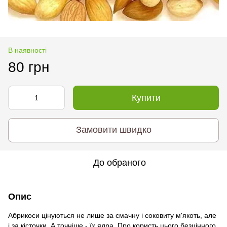
В наявності
80 грн
Купити
Замовити швидко
До обраного
Опис
Абрикоси цінуються не лише за смачну і соковиту м'якоть, але
і за кісточки. А точніше - їх ядра. Про користь цього безцінного