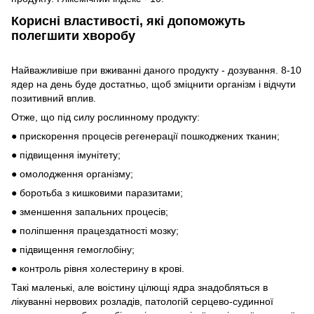
Корисні властивості, які допоможуть
полегшити хворобу
Найважливіше при вживанні даного продукту - дозування. 8-10
ядер на день буде достатньо, щоб зміцнити організм і відчути
позитивний вплив.
Отже, що під силу рослинному продукту:
● прискорення процесів регенерації пошкоджених тканин;
● підвищення імунітету;
● омолодження організму;
● боротьба з кишковими паразитами;
● зменшення запальних процесів;
● поліпшення працездатності мозку;
● підвищення гемоглобіну;
● контроль рівня холестерину в крові.
Такі маленькі, але воістину цілющі ядра знадобляться в
лікуванні нервових розладів, патологій серцево-судинної