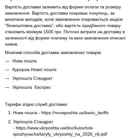
Вартість доставки залежить від форми оплати та розміру
замовлення. Вартість доставки покриває покупець, за
винятком випадків, коли замовлення покривається акцією
"безкоштовна доставка", або вартість придбаного товару
становить мінімум 1500 грн. Поточні витрати на доставку в
залежності від форми платежу та ваги замовлення описані
нижче.
Можливі способи доставки замовлених товарів:
Нова пошта
Курєром Нової пошти
Укрпошта Стандрат
Укрпошта Експрес
Тарифи згідно служб доставки:
Нова пошта -
https://novaposhta.ua/basic_tariffs
Укрпошта Стандрат
-
https://www.ukrposhta.ua/doc/kutochok-
spozhyvacha/taryfy_ukrposhty_na_2026_rik.pdf