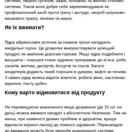
системи, хвороб суглобів, шкіри, чоловічої та жіночої статевої
системи. Також вони добре себе зарекомендували як
профілактичний засіб проти грипу і застуди, хвороб шлунково-
кишкового тракту, печінки та нирок.
Як їх вживати?
Ядра абрикосових кісточок за смаком трохи нагадують
мигдальні горіхи. Це дозволяє використовувати цілющий
продукт, як замінник дорогим горіхам. Якщо ядра подрібнити і
висушити - порошок стане чудовою приправою до м'яса, риби,
салатів, випічки, десертів, йогуртів та соусів. Багато
кондитерів додають такий порошок в цукерки, вафлі чи печиво.
З свіжих ядер можна варити компоти, робити вино, настоянки,
варення, пасту урбеч.
Кому варто відмовитися від продукту
Не перевищуючи зазначеного вище дозування (до 10 шт. на
день) можна вживати продукт з абсолютною безпекою. Тим не
менш, при наявності деяких проблем зі здоров'ям, краще
відкласти корисні ласощі до повного одужання. Перешкодою
до вживання можуть бути хвороби ендокринної системи,