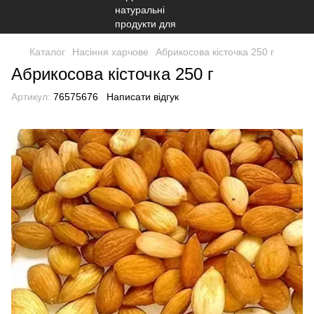
Каталог
Насіння харчове
Абрикосова кісточка 250 г
Абрикосова кісточка 250 г
Артикул:
76575676
Написати відгук