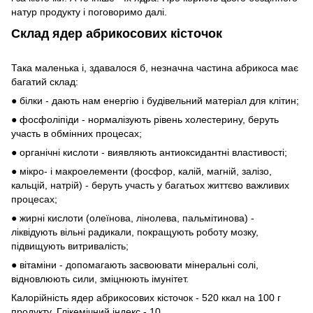
натур продукту і поговоримо далі.
Склад ядер абрикосових кісточок
Така маленька і, здавалося б, незначна частина абрикоса має
багатий склад:
● білки - дають нам енергію і будівельний матеріал для клітин;
● фосфоліпіди - нормалізують рівень холестерину, беруть
участь в обмінних процесах;
● органічні кислоти - виявляють антиоксидантні властивості;
● мікро- і макроелементи (фосфор, калій, магній, залізо,
кальцій, натрій) - беруть участь у багатьох життєво важливих
процесах;
● жирні кислоти (олеїнова, лінолева, пальмітинова) -
ліквідують вільні радикали, покращують роботу мозку,
підвищують витривалість;
● вітаміни - допомагають засвоювати мінеральні солі,
відновлюють сили, зміцнюють імунітет.
Калорійність ядер абрикосових кісточок - 520 ккал на 100 г
продукту. Глікемічний індекс - 10.