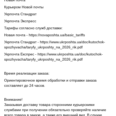
Курьером Новой почты
Укрпочта Стандрат
Укрпочта Экспресс
Тарифы согласно служб доставки:
Новая почта - https://novaposhta.ua/basic_tariffs
Укрпочта Стандрат - https://www.ukrposhta.ua/doc/kutochok-
spozhyvacha/taryfy_ukrposhty_na_2026_rik.pdf
Укрпочта Експрес - https://www.ukrposhta.ua/doc/kutochok-
spozhyvacha/taryfy_ukrposhty_na_2026_rik.pdf
Время реализации заказа:
Ориентировочное время обработки и отправки заказа
составляет до 24 часов.
Внимание!
Заказывая доставку товара сторонними курьерскими
службами при получении обязательно проверяйте наличие
всего товара в заказе, а также его внешний вид. В случае