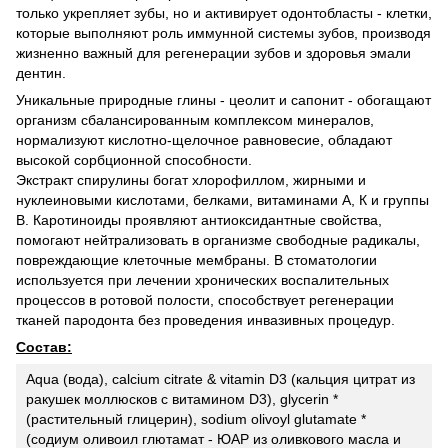
только укрепляет зубы, но и активирует одонтобласты - клетки,
которые выполняют роль иммунной системы зубов, производя
жизненно важный для регенерации зубов и здоровья эмали
дентин.
Уникальные природные глины - цеолит и сапонит - обогащают
организм сбалансированным комплексом минералов,
нормализуют кислотно-щелочное равновесие, обладают
высокой сорбционной способности.
Экстракт спирулины богат хлорофиллом, жирными и
нуклеиновыми кислотами, белками, витаминами А, К и группы
В. Каротиноиды проявляют антиоксидантные свойства,
помогают нейтрализовать в организме свободные радикалы,
повреждающие клеточные мембраны. В стоматологии
используется при лечении хронических воспалительных
процессов в ротовой полости, способствует регенерации
тканей пародонта без проведения инвазивных процедур.
Состав:
Aqua (вода), calcium citrate & vitamin D3 (кальция цитрат из
ракушек моллюсков с витамином D3), glycerin *
(растительный глицерин), sodium olivoyl glutamate *
(содиум оливоил глютамат - ЮАР из оливкового масла и