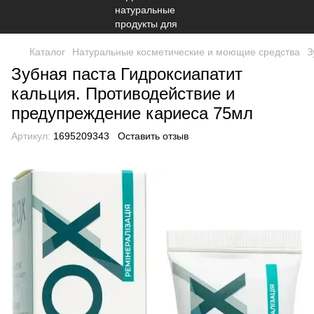
Каталог
Натуральные косметические и моющие средства
З
Зубная паста Гидроксиапатит
кальция. Противодействие и
предупреждение кариеса 75мл
Артикул:
1695209343
Оставить отзыв