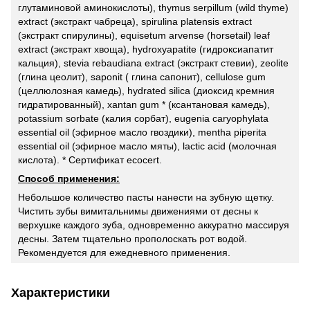
глутаминовой аминокислоты), thymus serpillum (wild thyme)
extract (экстракт чабреца), spirulina platensis extract
(экстракт спирулины), equisetum arvense (horsetail) leaf
extract (экстракт хвоща), hydroxyapatite (гидроксиапатит
кальция), stevia rebaudiana extract (экстракт стевии), zeolite
(глина цеолит), saponit ( глина сапонит), cellulose gum
(целлюлозная камедь), hydrated silica (диоксид кремния
гидратированный), xantan gum * (ксантановая камедь),
potassium sorbate (калия сорбат), eugenia caryophylata
essential oil (эфирное масло гвоздики), mentha piperita
essential oil (эфирное масло мяты), lactic acid (молочная
кислота). * Сертификат ecocert.
Способ применения:
Небольшое количество пасты нанести на зубную щетку.
Чистить зубы вимитальнимы движениями от десны к
верхушке каждого зуба, одновременно аккуратно массируя
десны. Затем тщательно прополоскать рот водой.
Рекомендуется для ежедневного применения.
Характеристики