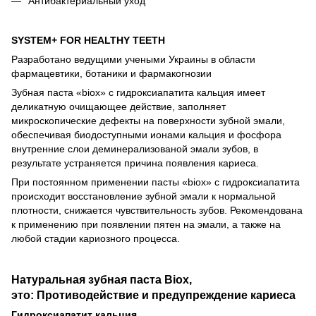
Антибактериальный уход
SYSTEM+ FOR HEALTHY TEETH
Разработано ведущими учеными Украины в области
фармацевтики, ботаники и фармакогнозии
Зубная паста «biox» с гидроксиапатита кальция имеет
деликатную очищающее действие, заполняет
микроскопические дефекты на поверхности зубной эмали,
обеспечивая биодоступными ионами кальция и фосфора
внутренние слои деминерализованой эмали зубов, в
результате устраняется причина появления кариеса.
При постоянном применении пасты «biox» с гидроксиапатита
происходит восстановление зубной эмали к нормальной
плотности, снижается чувствительность зубов. Рекомендована
к применению при появлении пятен на эмали, а также на
любой стадии кариозного процесса.
Натуральная зубная паста Biox,
это:
Противодействие и предупреждение кариеса
Гидроксиапатит кальция