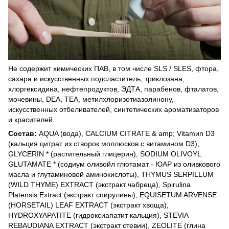
Не содержит химических ПАВ, в том числе SLS / SLES, фтора,
сахара и искусственных подсластитель, триклозана,
хлоргексидина, нефтепродуктов, ЭДТА, парабенов, фталатов,
мочевины, DEA, TEA, метилхлоризотиазолинону,
искусственных отбеливателей, синтетических ароматизаторов
и красителей.
Состав:
AQUA (вода), CALCIUM CITRATE & amp; Vitamиn D3
(кальция цитрат из створок моллюсков с витамином D3),
GLYCERIN * (растительный глицерин), SODIUM OLIVOYL
GLUTAMATE * (содиум оливойл глютамат - ЮАР из оливкового
масла и глутаминовой аминокислоты), THYMUS SERPILLUM
(WILD THYME) EXTRACT (экстракт чабреца), Spirulina
Platensis Extract (экстракт спирулины), EQUISETUM ARVENSE
(HORSETAIL) LEAF EXTRACT (экстракт хвоща),
HYDROXYAPATITE (гидроксиапатит кальция), STEVIA
REBAUDIANA EXTRACT (экстракт стевии), ZEOLITE (глина