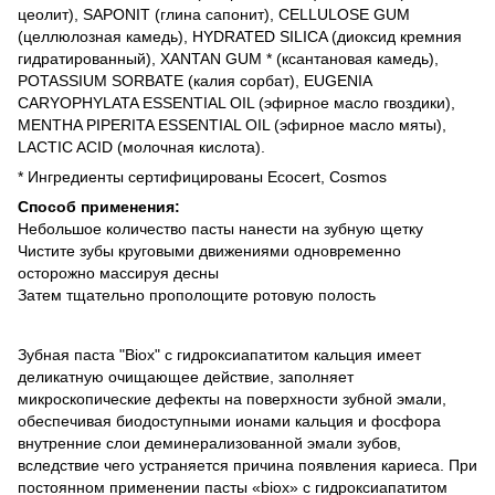
цеолит), SAPONIT (глина сапонит), CELLULOSE GUM
(целлюлозная камедь), HYDRATED SILICA (диоксид кремния
гидратированный), XANTAN GUM * (ксантановая камедь),
POTASSIUM SORBATE (калия сорбат), EUGENIA
CARYOPHYLATA ESSENTIAL OIL (эфирное масло гвоздики),
MENTHA PIPERITA ESSENTIAL OIL (эфирное масло мяты),
LACTIC ACID (молочная кислота).
* Ингредиенты сертифицированы Ecocert, Cosmos
Способ применения:
Небольшое количество пасты нанести на зубную щетку
Чистите зубы круговыми движениями одновременно
осторожно массируя десны
Затем тщательно прополощите ротовую полость
Зубная паста "Biox" с гидроксиапатитом кальция имеет
деликатную очищающее действие, заполняет
микроскопические дефекты на поверхности зубной эмали,
обеспечивая биодоступными ионами кальция и фосфора
внутренние слои деминерализованной эмали зубов,
вследствие чего устраняется причина появления кариеса. При
постоянном применении пасты «biox» с гидроксиапатитом