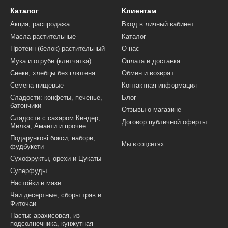
Каталог
Клиентам
Акция, распродажа
Вход в личный кабинет
Масла растительные
Каталог
Протеин (белок) растительный
О нас
Мука и отруби (клетчатка)
Оплата и доставка
Снеки, хлебцы без глютена
Обмен и возврат
Семена пищевые
Контактная информация
Сладости: конфеты, печенье,
Блог
батончики
Отзывы о магазине
Сладости с сахаром Киндер,
Договор публичной оферты
Милка, Аманти и прочее
Подарункові бокси, набори,
Мы в соцсетях
фудбукети
Сухофрукты, орехи и Цукаты
Суперфуды
Настойки и мази
Чаи десертные, сборы трав и
Фиточаи
Пасты: арахисовая, из
подсолнечника, кунжутная