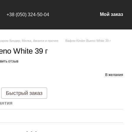
Мой заказ
+38 (050) 324-50-04
харом Киндер, Милка, Аманти и прочее
Вафли Kinder Bueno White 39 г
no White 39 г
вить отзыв
В желания
Быстрый заказ
антия