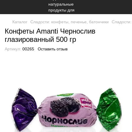
Каталог
Сладости: конфеты, печенье, батончики
Сладости:
Конфеты Amanti Чернослив
глазированный 500 гр
Артикул:
00265
Оставить отзыв