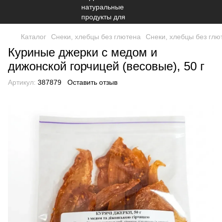
Каталог
Снеки, хлебцы без глютена
Снеки, хлебцы без гл
Куриные джерки с медом и
дижонской горчицей (весовые), 50 г
Артикул:
387879
Оставить отзыв