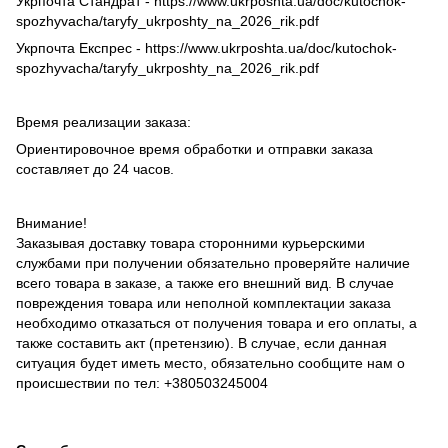
Укрпочта Стандрат - https://www.ukrposhta.ua/doc/kutochok-
spozhyvacha/taryfy_ukrposhty_na_2026_rik.pdf
Укрпочта Експрес - https://www.ukrposhta.ua/doc/kutochok-
spozhyvacha/taryfy_ukrposhty_na_2026_rik.pdf
Время реализации заказа:
Ориентировочное время обработки и отправки заказа
составляет до 24 часов.
Внимание!
Заказывая доставку товара сторонними курьерскими
службами при получении обязательно проверяйте наличие
всего товара в заказе, а также его внешний вид. В случае
повреждения товара или неполной комплектации заказа
необходимо отказаться от получения товара и его оплаты, а
также составить акт (претензию). В случае, если данная
ситуация будет иметь место, обязательно сообщите нам о
происшествии по тел: +380503245004