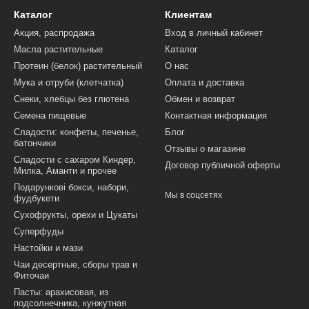
Каталог
Клиентам
Акция, распродажа
Вход в личный кабинет
Масла растительные
Каталог
Протеин (белок) растительный
О нас
Мука и отруби (клетчатка)
Оплата и доставка
Снеки, хлебцы без глютена
Обмен и возврат
Семена пищевые
Контактная информация
Сладости: конфеты, печенье,
Блог
батончики
Отзывы о магазине
Сладости с сахаром Киндер,
Договор публичной оферты
Милка, Аманти и прочее
Подарункові бокси, набори,
Мы в соцсетях
фудбукети
Сухофрукты, орехи и Цукаты
Суперфуды
Настойки и мази
Чаи десертные, сборы трав и
Фиточаи
Пасты: арахисовая, из
подсолнечника, кунжутная