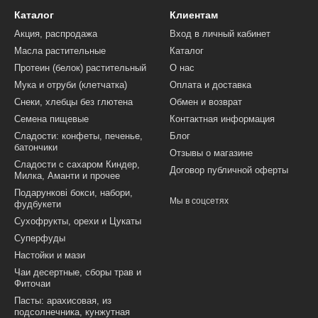
Каталог
Клиентам
Акция, распродажа
Вход в личный кабинет
Масла растительные
Каталог
Протеин (белок) растительный
О нас
Мука и отруби (клетчатка)
Оплата и доставка
Снеки, хлебцы без глютена
Обмен и возврат
Семена пищевые
Контактная информация
Сладости: конфеты, печенье,
Блог
батончики
Отзывы о магазине
Сладости с сахаром Киндер,
Договор публичной оферты
Милка, Аманти и прочее
Подарункові бокси, набори,
Мы в соцсетях
фудбукети
Сухофрукты, орехи и Цукаты
Суперфуды
Настойки и мази
Чаи десертные, сборы трав и
Фиточаи
Пасты: арахисовая, из
подсолнечника, кунжутная