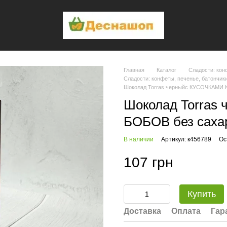
Главная
Каталог
Сладости: кон
Сладости: конфеты, печенье, батончик
Шоколад Torras черныйс КУСОЧКАМИ К
Шоколад Torras
БОБОВ без сахар
В наличии
Артикул: к456789
Ос
107 грн
Купить
Доставка
Оплата
Гар