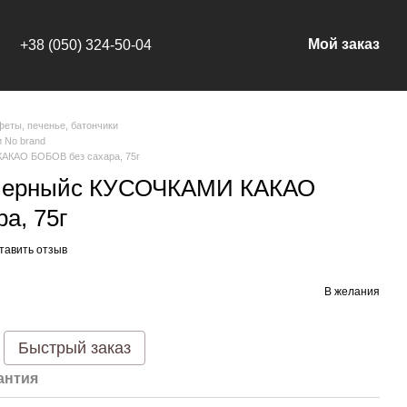
Мой заказ
+38 (050) 324-50-04
феты, печенье, батончики
и No brand
АКАО БОБОВ без сахара, 75г
 черныйс КУСОЧКАМИ КАКАО
а, 75г
тавить отзыв
В желания
Быстрый заказ
антия