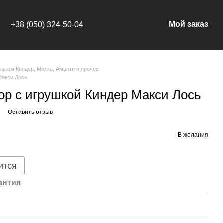
Мой заказ
+38 (050) 324-50-04
харом Киндер, Милка, Аманти и прочее
Макси Лось
р с игрушкой Киндер Макси Лось
8
Оставить отзыв
В желания
ится
антия