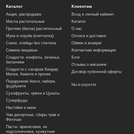
Каталог
Клиентам
Акция, распродажа
Вход в личный кабинет
Масла растительные
Каталог
Протеин (белок) растительный
О нас
Мука и отруби (клетчатка)
Оплата и доставка
Снеки, хлебцы без глютена
Обмен и возврат
Семена пищевые
Контактная информация
Сладости: конфеты, печенье,
Блог
батончики
Отзывы о магазине
Сладости с сахаром Киндер,
Договор публичной оферты
Милка, Аманти и прочее
Подарункові бокси, набори,
Мы в соцсетях
фудбукети
Сухофрукты, орехи и Цукаты
Суперфуды
Настойки и мази
Чаи десертные, сборы трав и
Фиточаи
Пасты: арахисовая, из
подсолнечника, кунжутная