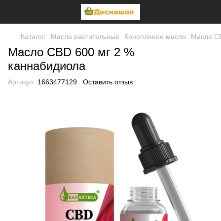
Каталог
Масла растительные
Конопляное масло
Масло CB
Масло CBD 600 мг 2 %
каннабидиола
Артикул:
1663477129
Оставить отзыв