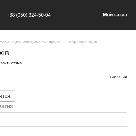
Мой заказ
+38 (050) 324-50-04
харом Киндер, Милка, Аманти и прочее
Набір Кіндер Глухів
хів
тавить отзыв
В желания
ится
антия