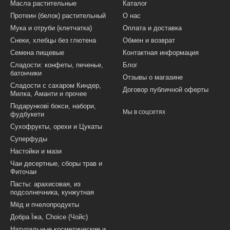
Масла растительные
Каталог
Протеин (белок) растительный
О нас
Мука и отруби (клетчатка)
Оплата и доставка
Снеки, хлебцы без глютена
Обмен и возврат
Семена пищевые
Контактная информация
Сладости: конфеты, печенье,
Блог
батончики
Отзывы о магазине
Сладости с сахаром Киндер,
Договор публичной оферты
Милка, Аманти и прочее
Подарункові бокси, набори,
Мы в соцсетях
фудбукети
Сухофрукты, орехи и Цукаты
Суперфуды
Настойки и мази
Чаи десертные, сборы трав и
Фиточаи
Пасты: арахисовая, из
подсолнечника, кунжутная
Мёд и пчелопродукты
Добра Їжа, Choice (Чойс)
Натуральные косметические и