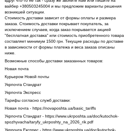
вдруг что-то не так - сразу же звоните нам или пишите на
вайбер +380503245004 и мы предложим варианты решения
возникшей ситуации.
Стоимость доставки зависит от формы оплаты и размера
заказа. Стоимость доставки покрывает покупатель, за
исключением случаев, когда заказ покрывается акцией
"бесплатная доставка" или стоимость приобретенного товара
составляет минимум 1500 грн. Текущие расходы по доставке
в зависимости от формы платежа и веса заказа описаны
ниже.
Возможные способы доставки заказанных товаров:
Новая почта
Курьером Новой почты
Укрпочта Стандрат
Укрпочта Экспресс
Тарифы согласно служб доставки:
Новая почта - https://novaposhta.ua/basic_tariffs
Укрпочта Стандрат - https://www.ukrposhta.ua/doc/kutochok-
spozhyvacha/taryfy_ukrposhty_na_2026_rik.pdf
Укрпочта Експрес - https://www.ukrposhta.ua/doc/kutochok-