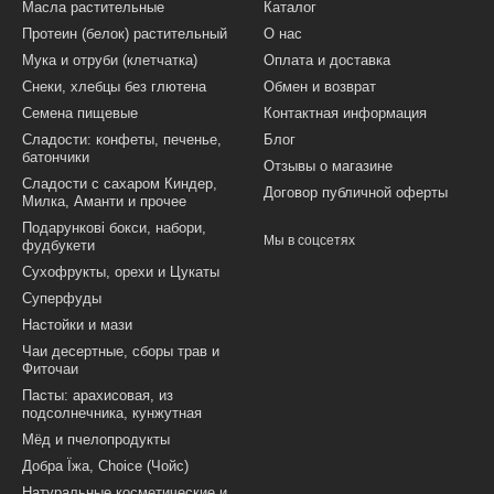
Масла растительные
Каталог
Протеин (белок) растительный
О нас
Мука и отруби (клетчатка)
Оплата и доставка
Снеки, хлебцы без глютена
Обмен и возврат
Семена пищевые
Контактная информация
Сладости: конфеты, печенье,
Блог
батончики
Отзывы о магазине
Сладости с сахаром Киндер,
Договор публичной оферты
Милка, Аманти и прочее
Подарункові бокси, набори,
Мы в соцсетях
фудбукети
Сухофрукты, орехи и Цукаты
Суперфуды
Настойки и мази
Чаи десертные, сборы трав и
Фиточаи
Пасты: арахисовая, из
подсолнечника, кунжутная
Мёд и пчелопродукты
Добра Їжа, Choice (Чойс)
Натуральные косметические и