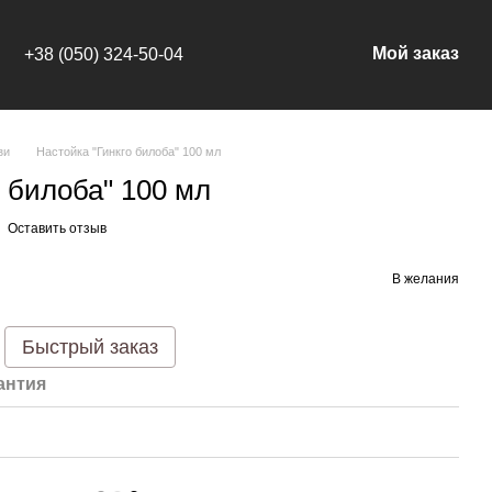
Мой заказ
+38 (050) 324-50-04
зи
Настойка "Гинкго билоба" 100 мл
о билоба" 100 мл
Оставить отзыв
В желания
Быстрый заказ
антия