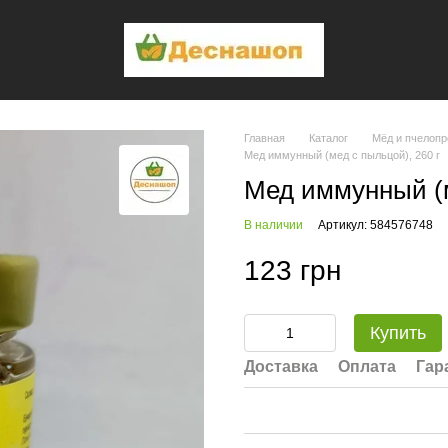
Главная
Каталог
Мёд и пчелопр
Мед иммунный (мед с пыльцой), 260 г
Мед иммунный (м
В наличии
Артикул: 584576748
123 грн
Купить
Доставка
Оплата
Гар