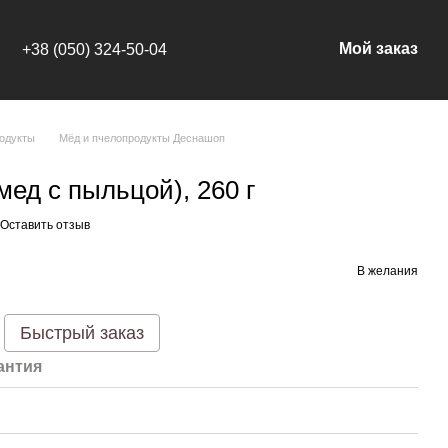
Мой заказ
+38 (050) 324-50-04
одукты
Мёд и пчелопродукты Деснашоп
ед с пыльцой), 260 г
Оставить отзыв
В желания
Быстрый заказ
антия