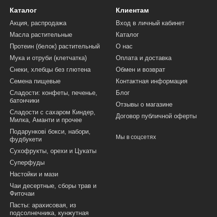
Каталог
Клиентам
Акция, распродажа
Вход в личный кабинет
Масла растительные
Каталог
Протеин (белок) растительный
О нас
Мука и отруби (клетчатка)
Оплата и доставка
Снеки, хлебцы без глютена
Обмен и возврат
Семена пищевые
Контактная информация
Сладости: конфеты, печенье,
Блог
батончики
Отзывы о магазине
Сладости с сахаром Киндер,
Договор публичной оферты
Милка, Аманти и прочее
Подарункові бокси, набори,
Мы в соцсетях
фудбукети
Сухофрукты, орехи и Цукаты
Суперфуды
Настойки и мази
Чаи десертные, сборы трав и
Фиточаи
Пасты: арахисовая, из
подсолнечника, кунжутная