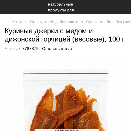
Каталог
Снеки, хлебцы без глютена
Снеки, хлебцы без гл
Куриные джерки с медом и
дижонской горчицей (весовые), 100 г
Артикул:
7787879
Оставить отзыв