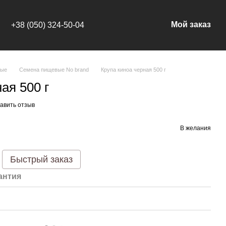
Мой заказ
+38 (050) 324-50-04
вые
Семена пищевые No brand
Крупа киноа черная 500 г
ая 500 г
авить отзыв
В желания
Быстрый заказ
антия