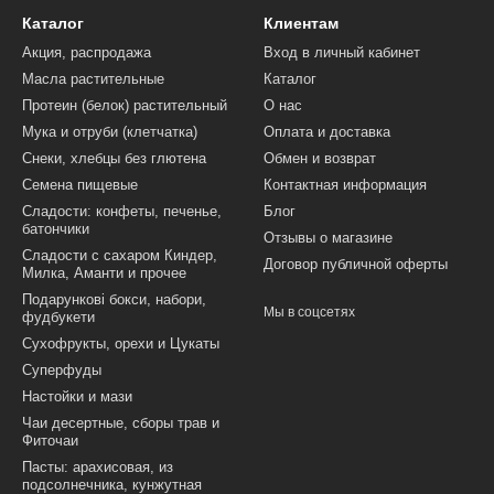
Каталог
Клиентам
Акция, распродажа
Вход в личный кабинет
Масла растительные
Каталог
Протеин (белок) растительный
О нас
Мука и отруби (клетчатка)
Оплата и доставка
Снеки, хлебцы без глютена
Обмен и возврат
Семена пищевые
Контактная информация
Сладости: конфеты, печенье,
Блог
батончики
Отзывы о магазине
Сладости с сахаром Киндер,
Договор публичной оферты
Милка, Аманти и прочее
Подарункові бокси, набори,
Мы в соцсетях
фудбукети
Сухофрукты, орехи и Цукаты
Суперфуды
Настойки и мази
Чаи десертные, сборы трав и
Фиточаи
Пасты: арахисовая, из
подсолнечника, кунжутная